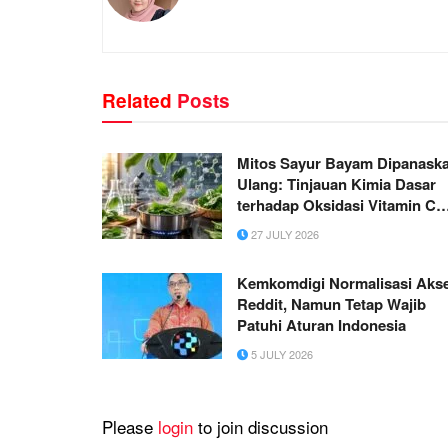
Related
Posts
Mitos Sayur Bayam Dipanask
Ulang: Tinjauan Kimia Dasar
terhadap Oksidasi Vitamin C
dan Pembentukan Senyawa
27 JULY 2026
Toksik
Kemkomdigi Normalisasi Aks
Reddit, Namun Tetap Wajib
Patuhi Aturan Indonesia
5 JULY 2026
Please
login
to join discussion