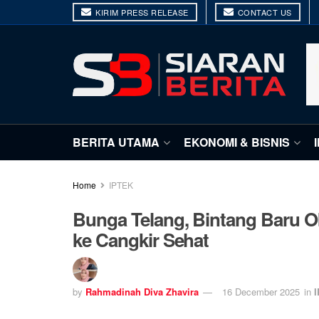
KIRIM PRESS RELEASE
CONTACT US
BERITA UTAMA
EKONOMI & BISNIS
Home
IPTEK
Bunga Telang, Bintang Baru O
ke Cangkir Sehat
by
Rahmadinah Diva Zhavira
16 December 2025
in