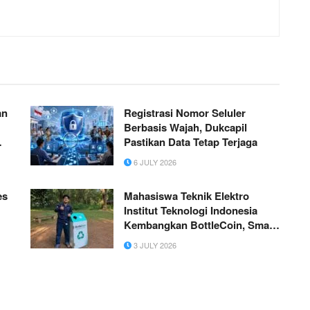
an
Registrasi Nomor Seluler
Berbasis Wajah, Dukcapil
Pastikan Data Tetap Terjaga
6 JULY 2026
es
Mahasiswa Teknik Elektro
Institut Teknologi Indonesia
Kembangkan BottleCoin, Smart
Bottle Collection Station
3 JULY 2026
Berbasis IoT untuk Mendukung
Daur Ulang Plastik