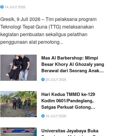
14 JULY 2026
Gresik, 9 Juli 2026 – Tim pelaksana program
Teknologi Tepat Guna (TTG) melaksanakan
kegiatan pembuatan sekaligus pelatihan
penggunaan alat pemotong...
Mas Al Barbershop: Mimpi
Besar Khory Al Ghozaly yang
Berawal dari Seorang Anak
Petani
25 JULY 2026
Hari Kedua TMMD ke-129
Kodim 0601/Pandeglang,
Satgas Perkuat Gotong
Royong Wujudkan
16 JULY 2026
Pembangunan dari Desa
Universitas Jayabaya Buka