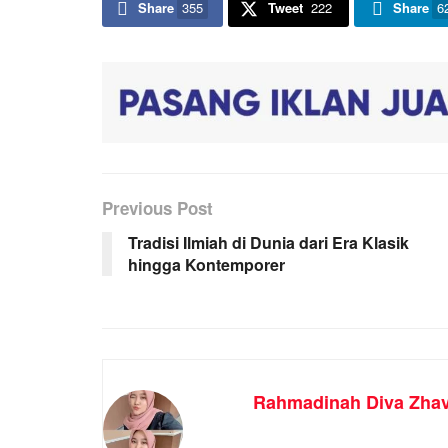
Share
355
Tweet
222
Share
6
Previous Post
Tradisi Ilmiah di Dunia dari Era Klasik
hingga Kontemporer
Rahmadinah Diva Zhav