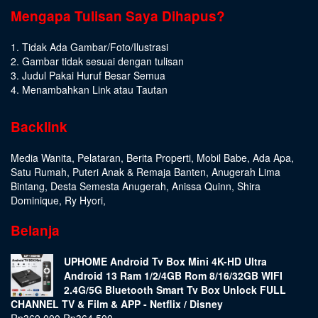
Mengapa Tulisan Saya Dihapus?
1. Tidak Ada Gambar/Foto/Ilustrasi
2. Gambar tidak sesuai dengan tulisan
3. Judul Pakai Huruf Besar Semua
4. Menambahkan Link atau Tautan
Backlink
Media Wanita
,
Pelataran
,
Berita Properti
,
Mobil Babe
,
Ada Apa
,
Satu Rumah
,
Puteri Anak & Remaja Banten
,
Anugerah Lima
Bintang
,
Desta Semesta Anugerah
,
Anissa Quinn
,
Shira
Dominique
,
Ry Hyori
,
Belanja
UPHOME Android Tv Box Mini 4K-HD Ultra
Android 13 Ram 1/2/4GB Rom 8/16/32GB WIFI
2.4G/5G Bluetooth Smart Tv Box Unlock FULL
CHANNEL TV & Film & APP - Netflix / Disney
Rp
369.000
Rp
364.500