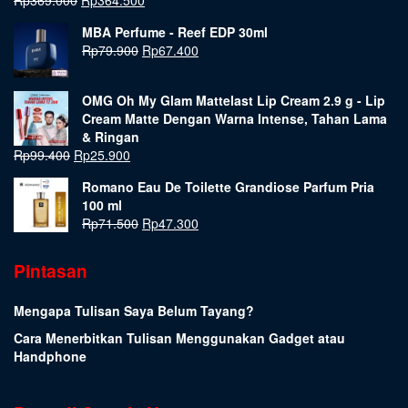
MBA Perfume - Reef EDP 30ml
Rp
79.900
Rp
67.400
OMG Oh My Glam Mattelast Lip Cream 2.9 g - Lip
Cream Matte Dengan Warna Intense, Tahan Lama
& Ringan
Rp
99.400
Rp
25.900
Romano Eau De Toilette Grandiose Parfum Pria
100 ml
Rp
71.500
Rp
47.300
Pintasan
Mengapa Tulisan Saya Belum Tayang?
Cara Menerbitkan Tulisan Menggunakan Gadget atau
Handphone