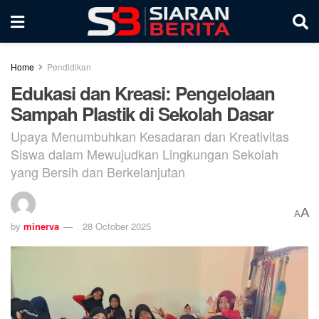
Home
Pendidikan
Edukasi dan Kreasi: Pengelolaan
Sampah Plastik di Sekolah Dasar
Upaya Menumbuhkan Kesadaran dan Kreativitas
Siswa dalam Mewujudkan Lingkungan Sekolah
yang Bersih dan Berkelanjutan
A
A
by
minerva
28 October 2025