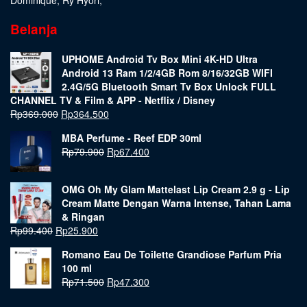
Belanja
UPHOME Android Tv Box Mini 4K-HD Ultra
Android 13 Ram 1/2/4GB Rom 8/16/32GB WIFI
2.4G/5G Bluetooth Smart Tv Box Unlock FULL
CHANNEL TV & Film & APP - Netflix / Disney
Rp
369.000
Rp
364.500
MBA Perfume - Reef EDP 30ml
Rp
79.900
Rp
67.400
OMG Oh My Glam Mattelast Lip Cream 2.9 g - Lip
Cream Matte Dengan Warna Intense, Tahan Lama
& Ringan
Rp
99.400
Rp
25.900
Romano Eau De Toilette Grandiose Parfum Pria
100 ml
Rp
71.500
Rp
47.300