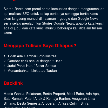
Siaran-Berita.com portal berita komunitas dengan mengutamakan
optimalisasi SEO untuk setiap beritanya sehingga berita kamu
akan langsung muncul di halaman 1 google dan Google News
serta selalu menjadi Top Stories Google News, apabila kata kunci
ada di judul dan kata kunci muncul beberapa kali didalam tulisan
kamu.
Mengapa Tulisan Saya Dihapus?
1. Tidak Ada Gambar/Foto/Ilustrasi
2. Gambar tidak sesuai dengan tulisan
3. Judul Pakai Huruf Besar Semua
4. Menambahkan Link atau Tautan
Backlink
Media Wanita
,
Pelataran
,
Berita Properti
,
Mobil Babe
,
Ada Apa
,
Satu Rumah
,
Puteri Anak & Remaja Banten
,
Anugerah Lima
Bintang
,
Desta Semesta Anugerah
,
Anissa Quinn
,
Shira
Dominique
,
Ry Hyori
,