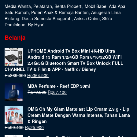
Media Wanita
,
Pelataran
,
Berita Properti
,
Mobil Babe
,
Ada Apa
,
Satu Rumah
,
Puteri Anak & Remaja Banten
,
Anugerah Lima
Bintang
,
Desta Semesta Anugerah
,
Anissa Quinn
,
Shira
Dominique
,
Ry Hyori
,
Belanja
UPHOME Android Tv Box Mini 4K-HD Ultra
Android 13 Ram 1/2/4GB Rom 8/16/32GB WIFI
2.4G/5G Bluetooth Smart Tv Box Unlock FULL
CHANNEL TV & Film & APP - Netflix / Disney
Rp
369.000
Rp
364.500
MBA Perfume - Reef EDP 30ml
Rp
79.900
Rp
67.400
OMG Oh My Glam Mattelast Lip Cream 2.9 g - Lip
Cream Matte Dengan Warna Intense, Tahan Lama
& Ringan
Rp
99.400
Rp
25.900