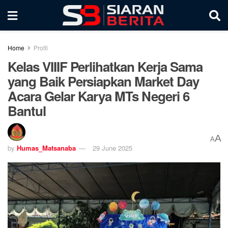
Home
Profil
Kelas VIIIF Perlihatkan Kerja Sama
yang Baik Persiapkan Market Day
Acara Gelar Karya MTs Negeri 6
Bantul
A
A
by
Humas_Matsanaba
29 June 2025