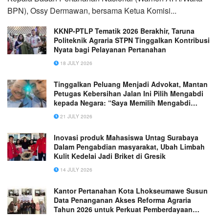
BPN), Ossy Dermawan, bersama Ketua Komisi...
KKNP-PTLP Tematik 2026 Berakhir, Taruna
Politeknik Agraria STPN Tinggalkan Kontribusi
Nyata bagi Pelayanan Pertanahan
18 JULY 2026
Tinggalkan Peluang Menjadi Advokat, Mantan
Petugas Kebersihan Jalan Ini Pilih Mengabdi
kepada Negara: “Saya Memilih Mengabdi
untuk NKRI”
21 JULY 2026
Inovasi produk Mahasiswa Untag Surabaya
Dalam Pengabdian masyarakat, Ubah Limbah
Kulit Kedelai Jadi Briket di Gresik
14 JULY 2026
Kantor Pertanahan Kota Lhokseumawe Susun
Data Penanganan Akses Reforma Agraria
Tahun 2026 untuk Perkuat Pemberdayaan
Masyarakat