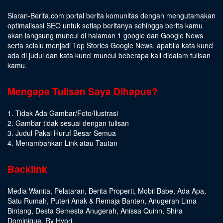
Siaran-Berita.com portal berita komunitas dengan mengutamakan
optimalisasi SEO untuk setiap beritanya sehingga berita kamu
akan langsung muncul di halaman 1 google dan Google News
serta selalu menjadi Top Stories Google News, apabila kata kunci
ada di judul dan kata kunci muncul beberapa kali didalam tulisan
kamu.
Mengapa Tulisan Saya Dihapus?
1. Tidak Ada Gambar/Foto/Ilustrasi
2. Gambar tidak sesuai dengan tulisan
3. Judul Pakai Huruf Besar Semua
4. Menambahkan Link atau Tautan
Backlink
Media Wanita
,
Pelataran
,
Berita Properti
,
Mobil Babe
,
Ada Apa
,
Satu Rumah
,
Puteri Anak & Remaja Banten
,
Anugerah Lima
Bintang
,
Desta Semesta Anugerah
,
Anissa Quinn
,
Shira
Dominique
,
Ry Hyori
,