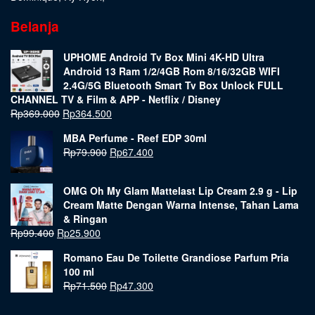
Belanja
UPHOME Android Tv Box Mini 4K-HD Ultra
Android 13 Ram 1/2/4GB Rom 8/16/32GB WIFI
2.4G/5G Bluetooth Smart Tv Box Unlock FULL
CHANNEL TV & Film & APP - Netflix / Disney
Rp
369.000
Rp
364.500
MBA Perfume - Reef EDP 30ml
Rp
79.900
Rp
67.400
OMG Oh My Glam Mattelast Lip Cream 2.9 g - Lip
Cream Matte Dengan Warna Intense, Tahan Lama
& Ringan
Rp
99.400
Rp
25.900
Romano Eau De Toilette Grandiose Parfum Pria
100 ml
Rp
71.500
Rp
47.300