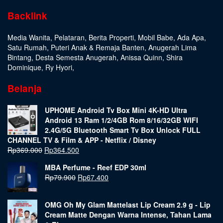
Backlink
Media Wanita
,
Pelataran
,
Berita Properti
,
Mobil Babe
,
Ada Apa
,
Satu Rumah
,
Puteri Anak & Remaja Banten
,
Anugerah Lima
Bintang
,
Desta Semesta Anugerah
,
Anissa Quinn
,
Shira
Dominique
,
Ry Hyori
,
Belanja
UPHOME Android Tv Box Mini 4K-HD Ultra
Android 13 Ram 1/2/4GB Rom 8/16/32GB WIFI
2.4G/5G Bluetooth Smart Tv Box Unlock FULL
CHANNEL TV & Film & APP - Netflix / Disney
Rp
369.000
Rp
364.500
MBA Perfume - Reef EDP 30ml
Rp
79.900
Rp
67.400
OMG Oh My Glam Mattelast Lip Cream 2.9 g - Lip
Cream Matte Dengan Warna Intense, Tahan Lama