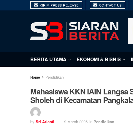
KIRIM PRESS RELEASE
CONTACT US
BERITA UTAMA
EKONOMI & BISNIS
Home
Pendidikan
Mahasiswa KKN IAIN Langsa S
Sholeh di Kecamatan Pangkal
by
Sri Arianti
9 March 2025
in
Pendidikan