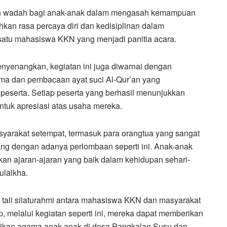
an wadah bagi anak-anak dalam mengasah kemampuan
hkan rasa percaya diri dan kedisiplinan dalam
 satu mahasiswa KKN yang menjadi panitia acara.
nyenangkan, kegiatan ini juga diwarnai dengan
ama dan pembacaan ayat suci Al-Qur’an yang
eserta. Setiap peserta yang berhasil menunjukkan
ntuk apresiasi atas usaha mereka.
syarakat setempat, termasuk para orangtua yang sangat
ng dengan adanya perlombaan seperti ini. Anak-anak
an ajaran-ajaran yang baik dalam kehidupan sehari-
ulaikha.
 tali silaturahmi antara mahasiswa KKN dan masyarakat
 melalui kegiatan seperti ini, mereka dapat memberikan
idikan agama anak-anak di desa Pangkalan Susu dan