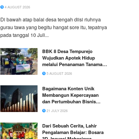
4 AUGUST 2026
Di bawah atap balai desa tengah diisi riuhnya
gurau tawa yang begitu hangat sore itu, tepatnya
pada tanggal 10 Juli...
BBK 8 Desa Tempurejo
Wujudkan Apotek Hidup
melalui Penanaman Tanaman
Obat Keluarga untuk
5 AUGUST 2026
Mendukung SDG 3 (Good
Health and Well-Being)
Bagaimana Konten Unik
Membangun Kepercayaan
dan Pertumbuhan Bisnis
Jangka Panjang
21 JULY 2026
Dari Sebuah Cerita, Lahir
Pengalaman Belajar: Bosara
3D, Inovasi Mahasiswa