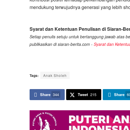
mendukung terwujudnya generasi yang lebih shol
Syarat dan Ketentuan Penulisan di Siaran-Ber
Setiap penulis setuju untuk bertanggung jawab atas ber
publikasikan di siaran-berita.com -
Syarat dan Ketentu
Tags:
Anak Sholeh
Share
344
Tweet
215
Share
6