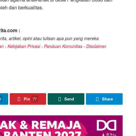
eh dan berkualitas.
ita.com :
ita, artikel, opini atau tulisan apa pun yang mereka
an
-
Kebijakan Privasi
-
Panduan Komunitas
-
Disclaimer
0
Pin
77
Send
Share