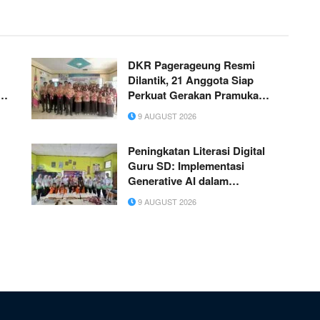
DKR Pagerageung Resmi
Dilantik, 21 Anggota Siap
an
Perkuat Gerakan Pramuka
ok
hingga 2028
9 AUGUST 2026
Peningkatan Literasi Digital
Guru SD: Implementasi
Generative AI dalam
Pengembangan Media
9 AUGUST 2026
Pembelajaran IPAS Terpadu
yang Inovatif