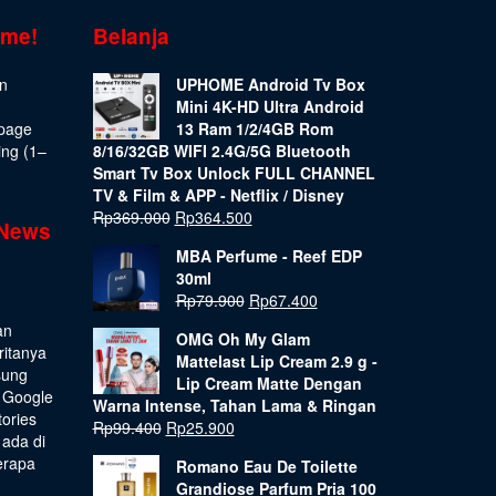
ome!
Belanja
on
UPHOME Android Tv Box
Mini 4K-HD Ultra Android
epage
13 Ram 1/2/4GB Rom
ing (1–
8/16/32GB WIFI 2.4G/5G Bluetooth
Smart Tv Box Unlock FULL CHANNEL
TV & Film & APP - Netflix / Disney
Rp
369.000
Rp
364.500
 News
MBA Perfume - Reef EDP
30ml
Rp
79.900
Rp
67.400
an
OMG Oh My Glam
ritanya
Mattelast Lip Cream 2.9 g -
sung
Lip Cream Matte Dengan
 Google
Warna Intense, Tahan Lama & Ringan
tories
Rp
99.400
Rp
25.900
 ada di
erapa
Romano Eau De Toilette
Grandiose Parfum Pria 100