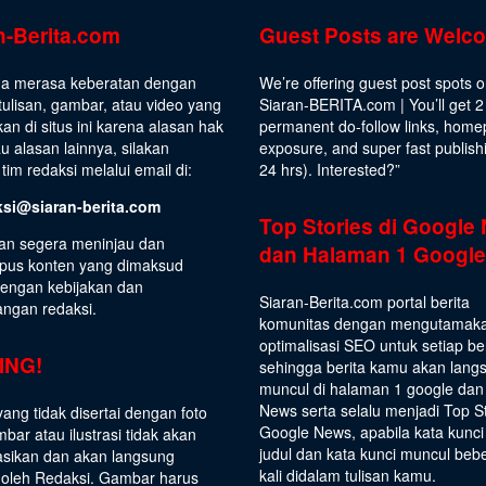
n-Berita.com
Guest Posts are Welc
da merasa keberatan dengan
We’re offering guest post spots 
ulisan, gambar, atau video yang
Siaran-BERITA.com | You’ll get 2
kan di situs ini karena alasan hak
permanent do-follow links, hom
au alasan lainnya, silakan
exposure, and super fast publish
tim redaksi melalui email di:
24 hrs).
Interested
?”
ksi@siaran-berita.com
Top Stories di Google
an segera meninjau dan
dan Halaman 1 Google
us konten yang dimaksud
dengan kebijakan dan
Siaran-Berita.com portal berita
angan redaksi.
komunitas dengan mengutamak
optimalisasi SEO untuk setiap be
ING!
sehingga berita kamu akan lang
muncul di halaman 1 google dan
News serta selalu menjadi Top S
yang tidak disertai dengan foto
Google News, apabila kata kunci
bar atau ilustrasi tidak akan
judul dan kata kunci muncul beb
asikan dan akan langsung
kali didalam tulisan kamu.
 oleh Redaksi. Gambar harus