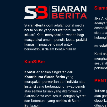
Siara
Jika An
adanya t
Siaran-Berita.com
adalah portal media
ditampil
berita online yang bersifat terbuka dan
cipta at
inklusif. Kami menyediakan wadah bagi
hubungi 
masyarakat umum, penulis lepas, praktisi
humas, hingga pengamat untuk
📧
reda
berkontribusi dalam bentuk tulisan
Kami ak
menghap
KonSiBer
sesuai 
pertimb
KonSiBer
adalah singkatan dari
Kontributor Siaran Berita
yang
PENT
merupakan perwakilan dari individu atau
instansi yang bertanggung-jawab penuh
Tulisan 
atas semua tulisan yang diterbitkan di
atau gam
Siaran-Berita.com sesuai dengan
Syarat
dipublik
dan Ketentuan
yang berlaku di Siaran-
dihapus
Berita.com