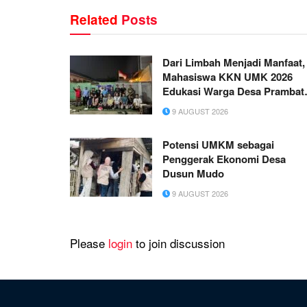
Related
Posts
Dari Limbah Menjadi Manfaat,
Mahasiswa KKN UMK 2026
Edukasi Warga Desa Prambat
Kidul Mengolah Puntung Rok
9 AUGUST 2026
Menjadi Biopestisida Ramah
Lingkungan
Potensi UMKM sebagai
Penggerak Ekonomi Desa
Dusun Mudo
9 AUGUST 2026
Please
login
to join discussion