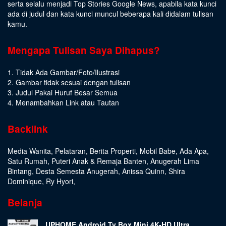
serta selalu menjadi Top Stories Google News, apabila kata kunci
ada di judul dan kata kunci muncul beberapa kali didalam tulisan
kamu.
Mengapa Tulisan Saya Dihapus?
1. Tidak Ada Gambar/Foto/Ilustrasi
2. Gambar tidak sesuai dengan tulisan
3. Judul Pakai Huruf Besar Semua
4. Menambahkan Link atau Tautan
Backlink
Media Wanita
,
Pelataran
,
Berita Properti
,
Mobil Babe
,
Ada Apa
,
Satu Rumah
,
Puteri Anak & Remaja Banten
,
Anugerah Lima
Bintang
,
Desta Semesta Anugerah
,
Anissa Quinn
,
Shira
Dominique
,
Ry Hyori
,
Belanja
UPHOME Android Tv Box Mini 4K-HD Ultra