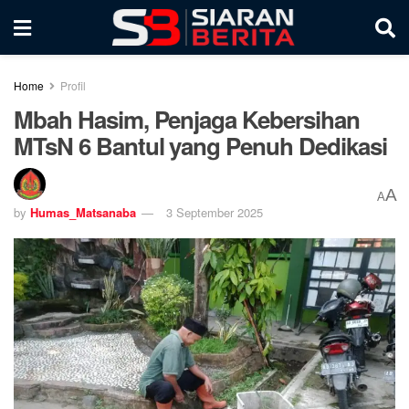
Home
Profil
Mbah Hasim, Penjaga Kebersihan
MTsN 6 Bantul yang Penuh Dedikasi
A
A
by
Humas_Matsanaba
3 September 2025