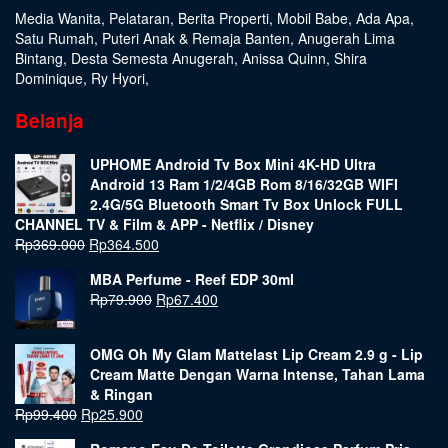
Media Wanita
,
Pelataran
,
Berita Properti
,
Mobil Babe
,
Ada Apa
,
Satu Rumah
,
Puteri Anak & Remaja Banten
,
Anugerah Lima
Bintang
,
Desta Semesta Anugerah
,
Anissa Quinn
,
Shira
Dominique
,
Ry Hyori
,
Belanja
UPHOME Android Tv Box Mini 4K-HD Ultra
Android 13 Ram 1/2/4GB Rom 8/16/32GB WIFI
2.4G/5G Bluetooth Smart Tv Box Unlock FULL
CHANNEL TV & Film & APP - Netflix / Disney
Rp
369.000
Rp
364.500
MBA Perfume - Reef EDP 30ml
Rp
79.900
Rp
67.400
OMG Oh My Glam Mattelast Lip Cream 2.9 g - Lip
Cream Matte Dengan Warna Intense, Tahan Lama
& Ringan
Rp
99.400
Rp
25.900