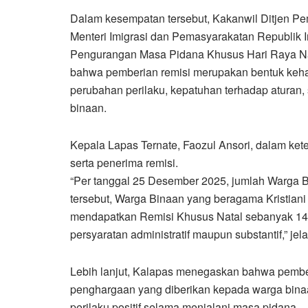
Dalam kesempatan tersebut, Kakanwil Ditjen 
Menteri Imigrasi dan Pemasyarakatan Republik
Pengurangan Masa Pidana Khusus Hari Raya Na
bahwa pemberian remisi merupakan bentuk keh
perubahan perilaku, kepatuhan terhadap aturan, 
binaan.
Kepala Lapas Ternate, Faozul Ansori, dalam k
serta penerima remisi.
“Per tanggal 25 Desember 2025, jumlah Warga B
tersebut, Warga Binaan yang beragama Kristian
mendapatkan Remisi Khusus Natal sebanyak 14 
persyaratan administratif maupun substantif,” jel
Lebih lanjut, Kalapas menegaskan bahwa pember
penghargaan yang diberikan kepada warga bina
perilaku positif selama menjalani masa pidana.