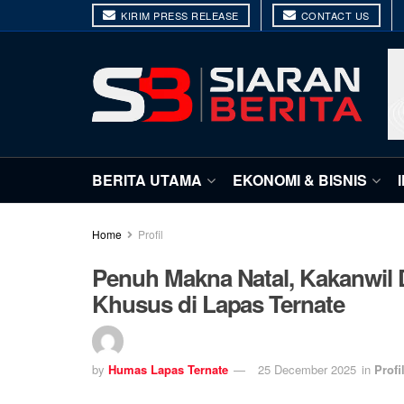
KIRIM PRESS RELEASE
CONTACT US
BERITA UTAMA
EKONOMI & BISNIS
Home
Profil
Penuh Makna Natal, Kakanwil 
Khusus di Lapas Ternate
by
Humas Lapas Ternate
25 December 2025
in
Profi