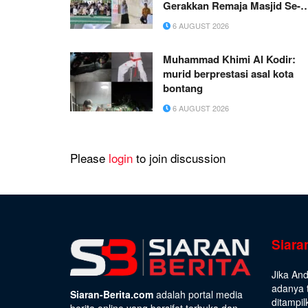
Gerakkan Remaja Masjid Se-
Kecamatan Wanea Melalui
6 AUGUST 2026
IRMAWA
Muhammad Khimi Al Kodir:
murid berprestasi asal kota
bontang
6 AUGUST 2026
Please
login
to join discussion
Siara
Jika An
adanya t
Siaran-Berita.com
adalah portal media
ditampil