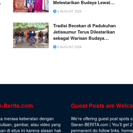
Melestarikan Budaya Lewat
Wastra Nusantara
6 AUGUST 2026
Tradisi Becekan di Padukuhan
Jetissumur Terus Dilestarikan
sebagai Warisan Budaya
Masyarakat
6 AUGUST 2026
n-Berita.com
Guest Posts are Welc
da merasa keberatan dengan
We’re offering guest post spots 
ulisan, gambar, atau video yang
Siaran-BERITA.com | You’ll get 2
kan di situs ini karena alasan hak
permanent do-follow links, hom