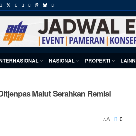
INTERNASIONAL
NASIONAL
PROPERTI
LAIN
Ditjenpas Malut Serahkan Remisi
0
A
A
l