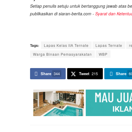
Setiap penulis setuju untuk bertanggung jawab atas ber
publikasikan di siaran-berita.com -
Syarat dan Ketentu
Tags:
Lapas Kelas IIA Ternate
Lapas Ternate
r
Warga Binaan Pemasyarakatan
WBP
Share
344
Tweet
215
Share
6