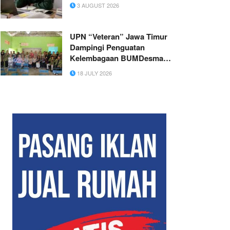
3 AUGUST 2026
UPN “Veteran” Jawa Timur
Dampingi Penguatan
Kelembagaan BUMDesma
Sari Bumi Trenggalek Menuju
18 JULY 2026
Tata Kelola Ekonomi Desa
Berkelanjutan