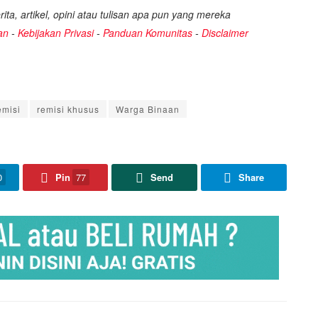
ita, artikel, opini atau tulisan apa pun yang mereka
an
-
Kebijakan Privasi
-
Panduan Komunitas
-
Disclaimer
emisi
remisi khusus
Warga Binaan
0
Pin
77
Send
Share