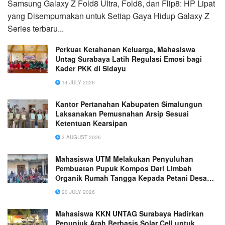
Samsung Galaxy Z Fold8 Ultra, Fold8, dan Flip8: HP Lipat
yang Disempurnakan untuk Setiap Gaya Hidup Galaxy Z
Series terbaru...
Perkuat Ketahanan Keluarga, Mahasiswa
Untag Surabaya Latih Regulasi Emosi bagi
Kader PKK di Sidayu
14 JULY 2026
Kantor Pertanahan Kabupaten Simalungun
Laksanakan Pemusnahan Arsip Sesuai
Ketentuan Kearsipan
3 AUGUST 2026
Mahasiswa UTM Melakukan Penyuluhan
Pembuatan Pupuk Kompos Dari Limbah
Organik Rumah Tangga Kepada Petani Desa
Morombuh
20 JULY 2026
Mahasiswa KKN UNTAG Surabaya Hadirkan
Penunjuk Arah Berbasis Solar Cell untuk