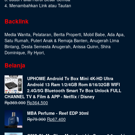
4. Menambahkan Link atau Tautan
Backlink
Media Wanita
,
Pelataran
,
Berita Properti
,
Mobil Babe
,
Ada Apa
,
Satu Rumah
,
Puteri Anak & Remaja Banten
,
Anugerah Lima
Bintang
,
Desta Semesta Anugerah
,
Anissa Quinn
,
Shira
Dominique
,
Ry Hyori
,
Belanja
UPHOME Android Tv Box Mini 4K-HD Ultra
Android 13 Ram 1/2/4GB Rom 8/16/32GB WIFI
2.4G/5G Bluetooth Smart Tv Box Unlock FULL
CHANNEL TV & Film & APP - Netflix / Disney
Rp
369.000
Rp
364.500
MBA Perfume - Reef EDP 30ml
Rp
79.900
Rp
67.400