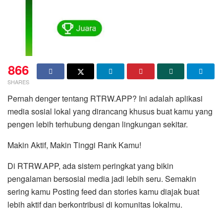
866
SHARES
Pernah denger tentang RTRW.APP? Ini adalah aplikasi
media sosial lokal yang dirancang khusus buat kamu yang
pengen lebih terhubung dengan lingkungan sekitar.
Makin Aktif, Makin Tinggi Rank Kamu!
Di RTRW.APP, ada sistem peringkat yang bikin
pengalaman bersosial media jadi lebih seru. Semakin
sering kamu Posting feed dan stories kamu diajak buat
lebih aktif dan berkontribusi di komunitas lokalmu.