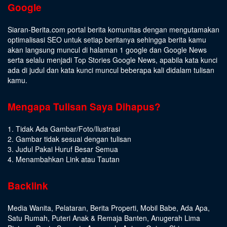
Google
Siaran-Berita.com portal berita komunitas dengan mengutamakan
optimalisasi SEO untuk setiap beritanya sehingga berita kamu
akan langsung muncul di halaman 1 google dan Google News
serta selalu menjadi Top Stories Google News, apabila kata kunci
ada di judul dan kata kunci muncul beberapa kali didalam tulisan
kamu.
Mengapa Tulisan Saya Dihapus?
1. Tidak Ada Gambar/Foto/Ilustrasi
2. Gambar tidak sesuai dengan tulisan
3. Judul Pakai Huruf Besar Semua
4. Menambahkan Link atau Tautan
Backlink
Media Wanita
,
Pelataran
,
Berita Properti
,
Mobil Babe
,
Ada Apa
,
Satu Rumah
,
Puteri Anak & Remaja Banten
,
Anugerah Lima