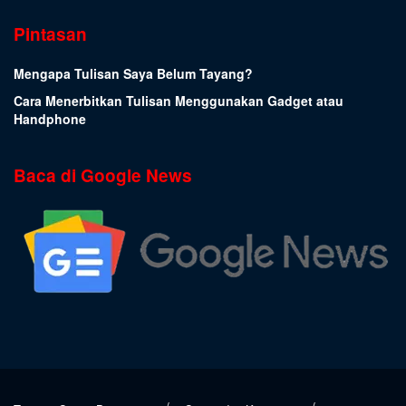
Pintasan
Mengapa Tulisan Saya Belum Tayang?
Cara Menerbitkan Tulisan Menggunakan Gadget atau
Handphone
Baca di Google News