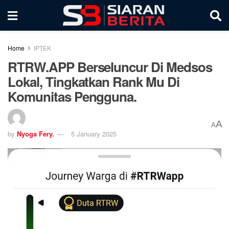
Home
IPTEK
RTRW.APP Berseluncur Di Medsos
Lokal, Tingkatkan Rank Mu Di
Komunitas Pengguna.
A
A
by
Nyoga Fery.
5 January 2025