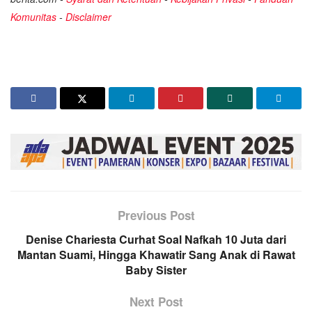
Komunitas
-
Disclaimer
Previous Post
Denise Chariesta Curhat Soal Nafkah 10 Juta dari
Mantan Suami, Hingga Khawatir Sang Anak di Rawat
Baby Sister
Next Post