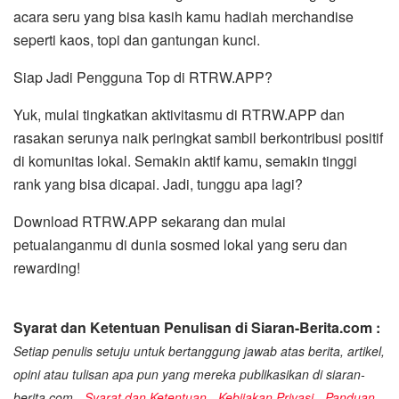
acara seru yang bisa kasih kamu hadiah merchandise
seperti kaos, topi dan gantungan kunci.
Siap Jadi Pengguna Top di RTRW.APP?
Yuk, mulai tingkatkan aktivitasmu di RTRW.APP dan
rasakan serunya naik peringkat sambil berkontribusi positif
di komunitas lokal. Semakin aktif kamu, semakin tinggi
rank yang bisa dicapai. Jadi, tunggu apa lagi?
Download RTRW.APP sekarang dan mulai
petualanganmu di dunia sosmed lokal yang seru dan
rewarding!
Syarat dan Ketentuan Penulisan di Siaran-Berita.com :
Setiap penulis setuju untuk bertanggung jawab atas berita, artikel,
opini atau tulisan apa pun yang mereka publikasikan di siaran-
berita.com -
Syarat dan Ketentuan
-
Kebijakan Privasi
-
Panduan