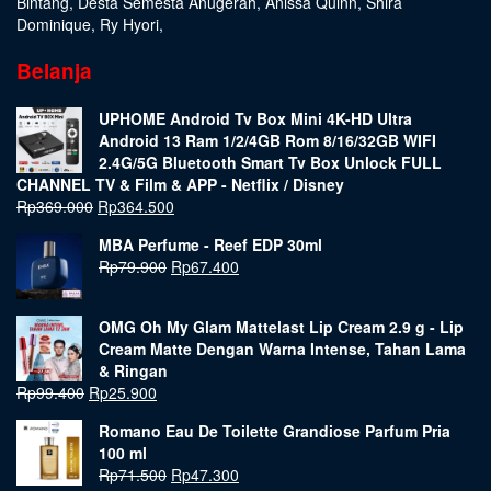
Bintang
,
Desta Semesta Anugerah
,
Anissa Quinn
,
Shira
Dominique
,
Ry Hyori
,
Belanja
UPHOME Android Tv Box Mini 4K-HD Ultra
Android 13 Ram 1/2/4GB Rom 8/16/32GB WIFI
2.4G/5G Bluetooth Smart Tv Box Unlock FULL
CHANNEL TV & Film & APP - Netflix / Disney
Rp
369.000
Rp
364.500
MBA Perfume - Reef EDP 30ml
Rp
79.900
Rp
67.400
OMG Oh My Glam Mattelast Lip Cream 2.9 g - Lip
Cream Matte Dengan Warna Intense, Tahan Lama
& Ringan
Rp
99.400
Rp
25.900
Romano Eau De Toilette Grandiose Parfum Pria
100 ml
Rp
71.500
Rp
47.300