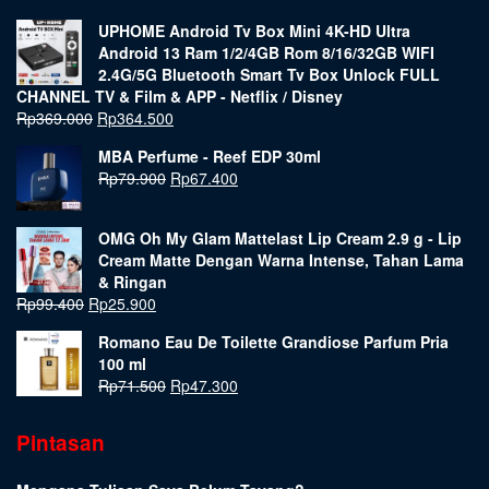
UPHOME Android Tv Box Mini 4K-HD Ultra
Android 13 Ram 1/2/4GB Rom 8/16/32GB WIFI
2.4G/5G Bluetooth Smart Tv Box Unlock FULL
CHANNEL TV & Film & APP - Netflix / Disney
Rp
369.000
Rp
364.500
MBA Perfume - Reef EDP 30ml
Rp
79.900
Rp
67.400
OMG Oh My Glam Mattelast Lip Cream 2.9 g - Lip
Cream Matte Dengan Warna Intense, Tahan Lama
& Ringan
Rp
99.400
Rp
25.900
Romano Eau De Toilette Grandiose Parfum Pria
100 ml
Rp
71.500
Rp
47.300
Pintasan