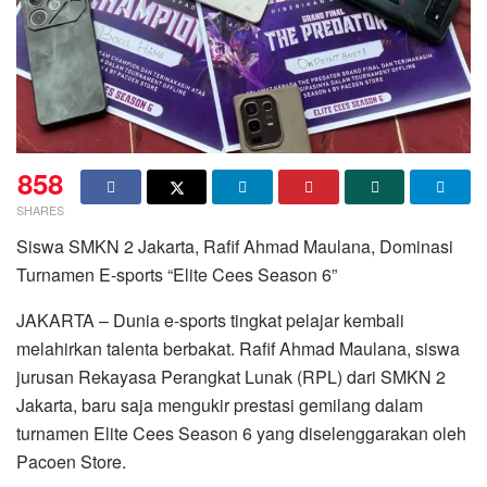
858
SHARES
Siswa SMKN 2 Jakarta, Rafif Ahmad Maulana, Dominasi
Turnamen E-sports “Elite Cees Season 6”
​JAKARTA – Dunia e-sports tingkat pelajar kembali
melahirkan talenta berbakat. Rafif Ahmad Maulana, siswa
jurusan Rekayasa Perangkat Lunak (RPL) dari SMKN 2
Jakarta, baru saja mengukir prestasi gemilang dalam
turnamen Elite Cees Season 6 yang diselenggarakan oleh
Pacoen Store.