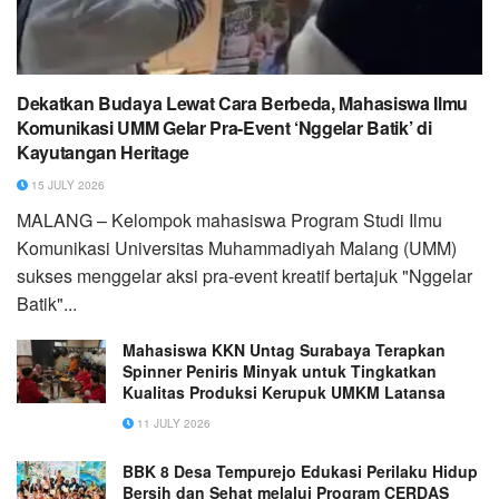
Dekatkan Budaya Lewat Cara Berbeda, Mahasiswa Ilmu
Komunikasi UMM Gelar Pra-Event ‘Nggelar Batik’ di
Kayutangan Heritage
15 JULY 2026
MALANG – Kelompok mahasiswa Program Studi Ilmu
Komunikasi Universitas Muhammadiyah Malang (UMM)
sukses menggelar aksi pra-event kreatif bertajuk "Nggelar
Batik"...
Mahasiswa KKN Untag Surabaya Terapkan
Spinner Peniris Minyak untuk Tingkatkan
Kualitas Produksi Kerupuk UMKM Latansa
11 JULY 2026
BBK 8 Desa Tempurejo Edukasi Perilaku Hidup
Bersih dan Sehat melalui Program CERDAS