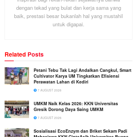
dengan tekad yang bulat dan kerja sama yang
baik, prestasi besar bukanlah hal yang mustahil
untuk digapai.
Related
Posts
Petani Tebu Tak Lagi Andalkan Cangkul, Smart
Cultivator Karya UM Tingkatkan Efisiensi
Perawatan Lahan di Kediri
7 AUGUST 2026
UMKM Naik Kelas 2026: KKN Universitas
Gresik Dorong Daya Saing UMKM
7 AUGUST 2026
Sosialisasi EcoEnzym dan Briket Sekam Padi
Mahasiswa KKN CintaAsih Universitas Buana