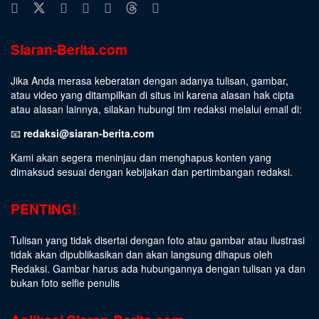
Siaran-Berita.com
Jika Anda merasa keberatan dengan adanya tulisan, gambar,
atau video yang ditampilkan di situs ini karena alasan hak cipta
atau alasan lainnya, silakan hubungi tim redaksi melalui email di:
📧
redaksi@siaran-berita.com
Kami akan segera meninjau dan menghapus konten yang
dimaksud sesuai dengan kebijakan dan pertimbangan redaksi.
PENTING!
Tulisan yang tidak disertai dengan foto atau gambar atau ilustrasi
tidak akan dipublikasikan dan akan langsung dihapus oleh
Redaksi. Gambar harus ada hubungannya dengan tulisan ya dan
bukan foto selfie penulis