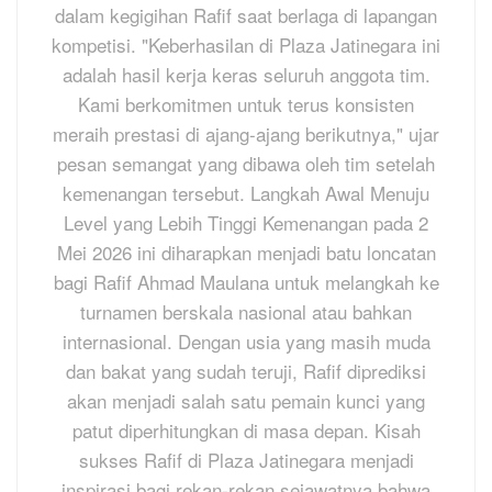
dalam kegigihan Rafif saat berlaga di lapangan
kompetisi. "Keberhasilan di Plaza Jatinegara ini
adalah hasil kerja keras seluruh anggota tim.
Kami berkomitmen untuk terus konsisten
meraih prestasi di ajang-ajang berikutnya," ujar
pesan semangat yang dibawa oleh tim setelah
kemenangan tersebut. Langkah Awal Menuju
Level yang Lebih Tinggi Kemenangan pada 2
Mei 2026 ini diharapkan menjadi batu loncatan
bagi Rafif Ahmad Maulana untuk melangkah ke
turnamen berskala nasional atau bahkan
internasional. Dengan usia yang masih muda
dan bakat yang sudah teruji, Rafif diprediksi
akan menjadi salah satu pemain kunci yang
patut diperhitungkan di masa depan. Kisah
sukses Rafif di Plaza Jatinegara menjadi
inspirasi bagi rekan-rekan sejawatnya bahwa