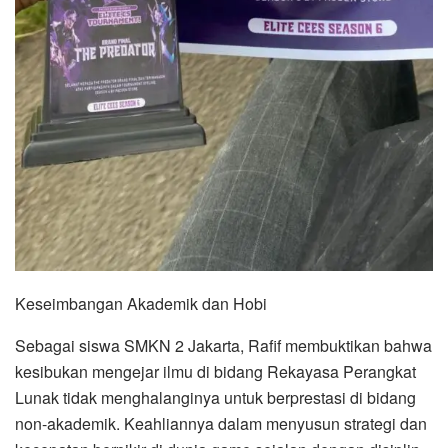
​Keseimbangan Akademik dan Hobi
​Sebagai siswa SMKN 2 Jakarta, Rafif membuktikan bahwa
kesibukan mengejar ilmu di bidang Rekayasa Perangkat
Lunak tidak menghalanginya untuk berprestasi di bidang
non-akademik. Keahliannya dalam menyusun strategi dan