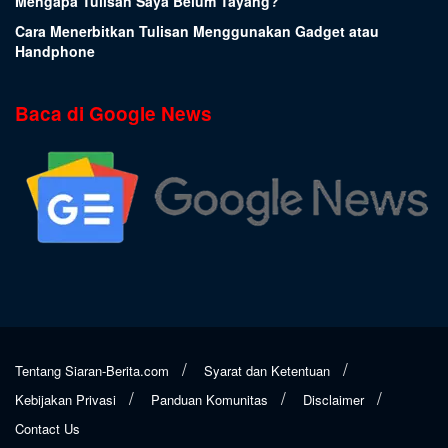
Mengapa Tulisan Saya Belum Tayang?
Cara Menerbitkan Tulisan Menggunakan Gadget atau
Handphone
Baca di Google News
Tentang Siaran-Berita.com
Syarat dan Ketentuan
Kebijakan Privasi
Panduan Komunitas
Disclaimer
Contact Us