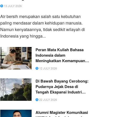
13 JULY 2026
Air bersih merupakan salah satu kebutuhan
paling mendasar dalam kehidupan manusia.
Namun kenyataannya, tidak sedikit wilayah di
Indonesia yang hingga...
Peran Mata Kuliah Bahasa
Indonesia dalam
Meningkatkan Kemampuan
Menulis Ilmiah Mahasiswa
12 JULY 2026
Di Bawah Bayang Cerobong:
Pudarnya Jejak Desa di
Tengah Ekspansi Industri
Cikarang
22 JULY 2026
Alumni Magister Komunikasi