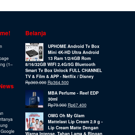
ome!
Belanja
on
UPHOME Android Tv Box
Mini 4K-HD Ultra Android
epage
13 Ram 1/2/4GB Rom
ing (1–
8/16/32GB WIFI 2.4G/5G Bluetooth
Smart Tv Box Unlock FULL CHANNEL
TV & Film & APP - Netflix / Disney
Rp
369.000
Rp
364.500
 News
MBA Perfume - Reef EDP
30ml
Rp
79.900
Rp
67.400
an
OMG Oh My Glam
ritanya
Mattelast Lip Cream 2.9 g -
sung
Lip Cream Matte Dengan
 Google
Warna Intense, Tahan Lama & Ringan