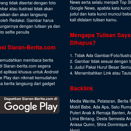
News serta selalu menjadi Top S
yang tidak disertai dengan foto
Google News, apabila kata kunci
bar atau ilustrasi tidak akan
judul dan kata kunci muncul beb
asikan dan akan langsung
kali didalam tulisan kamu.
 oleh Redaksi. Gambar harus
ungannya dengan tulisan ya dan
to selfie penulis
Mengapa Tulisan Saya
Dihapus?
asi Siaran-Berita.com
1. Tidak Ada Gambar/Foto/Ilustra
emudahkan membaca berita
2. Gambar tidak sesuai dengan t
di Siaran-berita.com segera
3. Judul Pakai Huruf Besar Sem
 aplikasi khusus untuk Android
4. Menambahkan Link atau Taut
le Play dan nikmati kemudahan
 berita langsung dari gadget
Backlink
Media Wanita
,
Pelataran
,
Berita 
Mobil Babe
,
Ada Apa
,
Satu Rum
Puteri Anak & Remaja Banten
,
A
Lima Bintang
,
Desta Semesta A
Anissa Quinn
,
Shira Dominique
,
Hyori
,