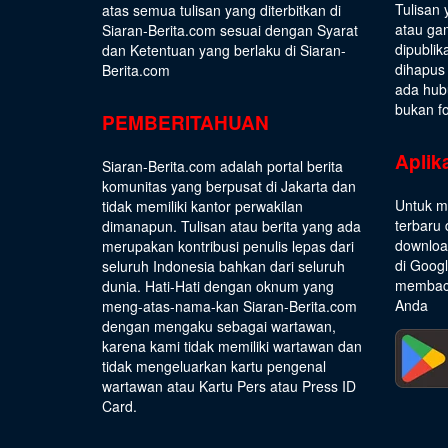
Tulisan 
atas semua tulisan yang diterbitkan di
atau gam
Siaran-Berita.com sesuai dengan
Syarat
dipublik
dan Ketentuan
yang berlaku di Siaran-
dihapus
Berita.com
ada hub
bukan fo
PEMBERITAHUAN
Aplik
Siaran-Berita.com adalah portal berita
komunitas yang berpusat di Jakarta dan
Untuk m
tidak memiliki kantor perwakilan
terbaru 
dimanapun. Tulisan atau berita yang ada
download
merupakan kontribusi penulis lepas dari
di Goog
seluruh Indonesia bahkan dari seluruh
membaca
dunia. Hati-Hati dengan oknum yang
Anda
meng-atas-nama-kan Siaran-Berita.com
dengan mengaku sebagai wartawan,
karena kami tidak memiliki wartawan dan
tidak mengeluarkan kartu pengenal
wartawan atau Kartu Pers atau Press ID
Card.