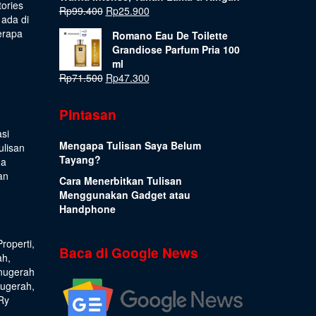
tories
Rp
99.400
Rp
25.900
 ada di
erapa
Romano Eau De Toilette
Grandiose Parfum Pria 100
ml
Rp
71.500
Rp
47.300
Pintasan
si
Mengapa Tulisan Saya Belum
ulisan
Tayang?
ua
an
Cara Menerbitkan Tulisan
Menggunakan Gadget atau
Handphone
Properti
,
Baca di Google News
ah
,
nugerah
nugerah
,
Ry