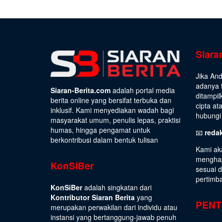
Siara
Jika An
adanya t
Siaran-Berita.com
adalah portal media
ditampil
berita online yang bersifat terbuka dan
cipta at
inklusif. Kami menyediakan wadah bagi
hubungi 
masyarakat umum, penulis lepas, praktisi
humas, hingga pengamat untuk
📧
reda
berkontribusi dalam bentuk tulisan
Kami ak
menghap
KonSiBer
sesuai 
pertimb
KonSiBer
adalah singkatan dari
Kontributor Siaran Berita
yang
PENT
merupakan perwakilan dari individu atau
instansi yang bertanggung-jawab penuh