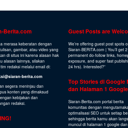
n-Berita.com
Guest Posts are Welc
da merasa keberatan dengan
We’re offering guest post spots 
ulisan, gambar, atau video yang
Siaran-BERITA.com | You’ll get 2
kan di situs ini karena alasan hak
permanent do-follow links, hom
au alasan lainnya, silakan
exposure, and super fast publish
tim redaksi melalui email di:
24 hrs).
Interested
?”
ksi@siaran-berita.com
Top Stories di Google
an segera meninjau dan
dan Halaman 1 Google
us konten yang dimaksud
dengan kebijakan dan
Siaran-Berita.com portal berita
angan redaksi.
komunitas dengan mengutamak
optimalisasi SEO untuk setiap be
ING!
sehingga berita kamu akan lang
muncul di halaman 1 google dan