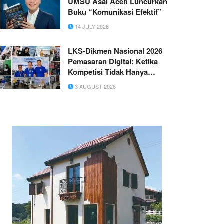
UMSU Asal Aceh Luncurkan
Buku “Komunikasi Efektif”
14 JULY 2026
LKS-Dikmen Nasional 2026
Pemasaran Digital: Ketika
Kompetisi Tidak Hanya
Melahirkan Juara, Tetapi
3 AUGUST 2026
Membentuk Masa Depan