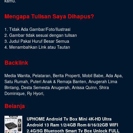
kamu.
Mengapa Tulisan Saya Dihapus?
1. Tidak Ada Gambar/Foto/Ilustrasi
2. Gambar tidak sesuai dengan tulisan
3. Judul Pakai Huruf Besar Semua
4. Menambahkan Link atau Tautan
Backlink
Media Wanita
,
Pelataran
,
Berita Properti
,
Mobil Babe
,
Ada Apa
,
Satu Rumah
,
Puteri Anak & Remaja Banten
,
Anugerah Lima
Bintang
,
Desta Semesta Anugerah
,
Anissa Quinn
,
Shira
Dominique
,
Ry Hyori
,
Belanja
UPHOME Android Tv Box Mini 4K-HD Ultra
Android 13 Ram 1/2/4GB Rom 8/16/32GB WIFI
2.4G/5G Bluetooth Smart Tv Box Unlock FULL