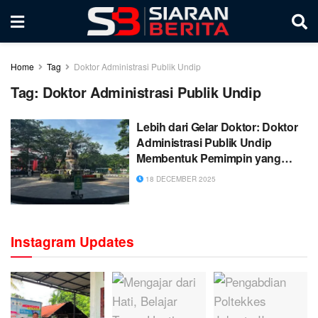
Home
Tag
Doktor Administrasi Publik Undip
Tag:
Doktor Administrasi Publik Undip
Lebih dari Gelar Doktor: Doktor
Administrasi Publik Undip
Membentuk Pemimpin yang
Mampu Mengubah Tantangan
18 DECEMBER 2025
Disrupsi Menjadi Inovasi
Instagram Updates