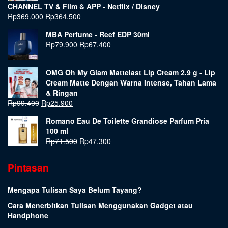
CHANNEL TV & Film & APP - Netflix / Disney
Rp
369.000
Rp
364.500
MBA Perfume - Reef EDP 30ml
Rp
79.900
Rp
67.400
OMG Oh My Glam Mattelast Lip Cream 2.9 g - Lip
Cream Matte Dengan Warna Intense, Tahan Lama
& Ringan
Rp
99.400
Rp
25.900
Romano Eau De Toilette Grandiose Parfum Pria
100 ml
Rp
71.500
Rp
47.300
Pintasan
Mengapa Tulisan Saya Belum Tayang?
Cara Menerbitkan Tulisan Menggunakan Gadget atau
Handphone