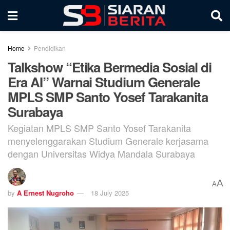
Home
Pendidikan
Talkshow “Etika Bermedia Sosial di
Era AI” Warnai Studium Generale
MPLS SMP Santo Yosef Tarakanita
Surabaya
Kegiatan MPLS SMP Santo Yosef Tarakanita
menyelenggarakan Studium Generale kerjasama
dengan Universitas Widya Mandala Surabaya
A
A
by
A Ernest Nugroho
18 July 2025