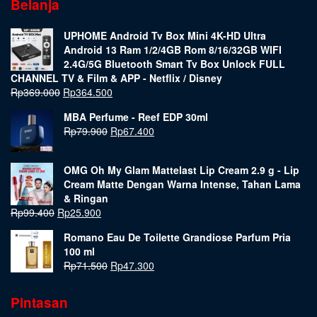
Belanja
UPHOME Android Tv Box Mini 4K-HD Ultra
Android 13 Ram 1/2/4GB Rom 8/16/32GB WIFI
2.4G/5G Bluetooth Smart Tv Box Unlock FULL
CHANNEL TV & Film & APP - Netflix / Disney
Rp
369.000
Rp
364.500
MBA Perfume - Reef EDP 30ml
Rp
79.900
Rp
67.400
OMG Oh My Glam Mattelast Lip Cream 2.9 g - Lip
Cream Matte Dengan Warna Intense, Tahan Lama
& Ringan
Rp
99.400
Rp
25.900
Romano Eau De Toilette Grandiose Parfum Pria
100 ml
Rp
71.500
Rp
47.300
Pintasan