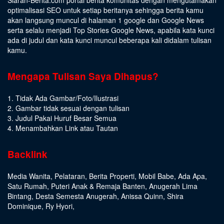
optimalisasi SEO untuk setiap beritanya sehingga berita kamu
akan langsung muncul di halaman 1 google dan Google News
serta selalu menjadi Top Stories Google News, apabila kata kunci
ada di judul dan kata kunci muncul beberapa kali didalam tulisan
kamu.
Mengapa Tulisan Saya Dihapus?
1. Tidak Ada Gambar/Foto/Ilustrasi
2. Gambar tidak sesuai dengan tulisan
3. Judul Pakai Huruf Besar Semua
4. Menambahkan Link atau Tautan
Backlink
Media Wanita
,
Pelataran
,
Berita Properti
,
Mobil Babe
,
Ada Apa
,
Satu Rumah
,
Puteri Anak & Remaja Banten
,
Anugerah Lima
Bintang
,
Desta Semesta Anugerah
,
Anissa Quinn
,
Shira
Dominique
,
Ry Hyori
,