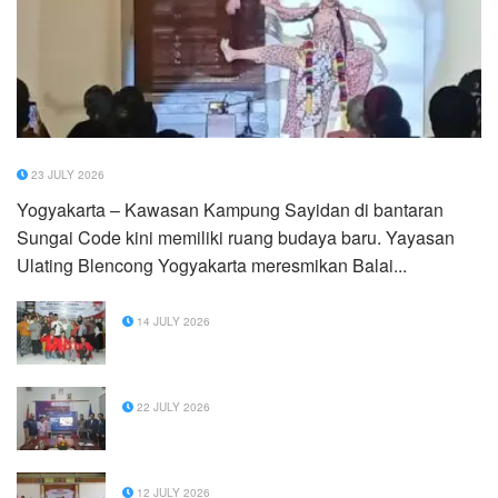
23 JULY 2026
Yogyakarta – Kawasan Kampung Sayidan di bantaran
Sungai Code kini memiliki ruang budaya baru. Yayasan
Ulating Blencong Yogyakarta meresmikan Balai...
14 JULY 2026
22 JULY 2026
12 JULY 2026