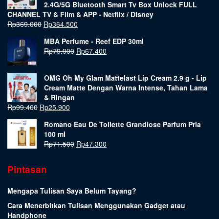
2.4G/5G Bluetooth Smart Tv Box Unlock FULL
CHANNEL TV & Film & APP - Netflix / Disney
Rp
369.000
Rp
364.500
MBA Perfume - Reef EDP 30ml
Rp
79.900
Rp
67.400
OMG Oh My Glam Mattelast Lip Cream 2.9 g - Lip
Cream Matte Dengan Warna Intense, Tahan Lama
& Ringan
Rp
99.400
Rp
25.900
Romano Eau De Toilette Grandiose Parfum Pria
100 ml
Rp
71.500
Rp
47.300
Pintasan
Mengapa Tulisan Saya Belum Tayang?
Cara Menerbitkan Tulisan Menggunakan Gadget atau
Handphone