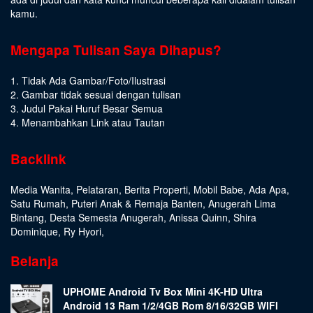
kamu.
Mengapa Tulisan Saya Dihapus?
1. Tidak Ada Gambar/Foto/Ilustrasi
2. Gambar tidak sesuai dengan tulisan
3. Judul Pakai Huruf Besar Semua
4. Menambahkan Link atau Tautan
Backlink
Media Wanita
,
Pelataran
,
Berita Properti
,
Mobil Babe
,
Ada Apa
,
Satu Rumah
,
Puteri Anak & Remaja Banten
,
Anugerah Lima
Bintang
,
Desta Semesta Anugerah
,
Anissa Quinn
,
Shira
Dominique
,
Ry Hyori
,
Belanja
UPHOME Android Tv Box Mini 4K-HD Ultra
Android 13 Ram 1/2/4GB Rom 8/16/32GB WIFI