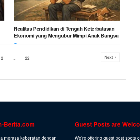
Realitas Pendidikan di Tengah Keterbatasan
Ekonomi yang Mengubur Mimpi Anak Bangsa
11 MARCH 2026
Next
2
…
22
n-Berita.com
Guest Posts are Welc
da merasa keberatan dengan
We’re offering guest post spots 