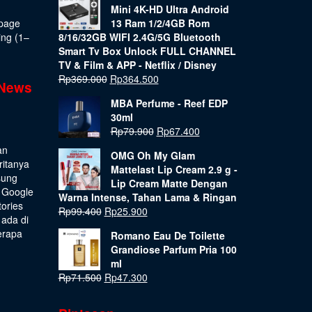
Mini 4K-HD Ultra Android
epage
13 Ram 1/2/4GB Rom
ing (1–
8/16/32GB WIFI 2.4G/5G Bluetooth
Smart Tv Box Unlock FULL CHANNEL
TV & Film & APP - Netflix / Disney
Rp
369.000
Rp
364.500
 News
MBA Perfume - Reef EDP
30ml
Rp
79.900
Rp
67.400
an
OMG Oh My Glam
ritanya
Mattelast Lip Cream 2.9 g -
sung
Lip Cream Matte Dengan
 Google
Warna Intense, Tahan Lama & Ringan
tories
Rp
99.400
Rp
25.900
 ada di
erapa
Romano Eau De Toilette
Grandiose Parfum Pria 100
ml
Rp
71.500
Rp
47.300