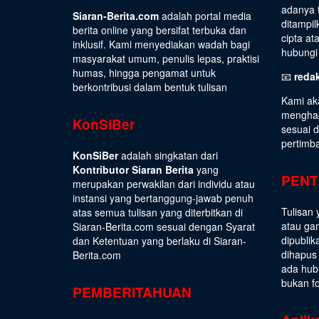
adanya t
Siaran-Berita.com
adalah portal media
ditampil
berita online yang bersifat terbuka dan
cipta at
inklusif. Kami menyediakan wadah bagi
hubungi 
masyarakat umum, penulis lepas, praktisi
humas, hingga pengamat untuk
📧
reda
berkontribusi dalam bentuk tulisan
Kami ak
menghap
KonSiBer
sesuai 
pertimb
KonSiBer
adalah singkatan dari
Kontributor Siaran Berita
yang
PENT
merupakan perwakilan dari individu atau
instansi yang bertanggung-jawab penuh
Tulisan 
atas semua tulisan yang diterbitkan di
atau gam
Siaran-Berita.com sesuai dengan
Syarat
dipublik
dan Ketentuan
yang berlaku di Siaran-
dihapus
Berita.com
ada hub
bukan fo
PEMBERITAHUAN