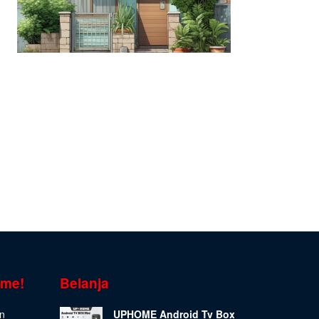
ome!
Belanja
on
UPHOME Android Tv Box