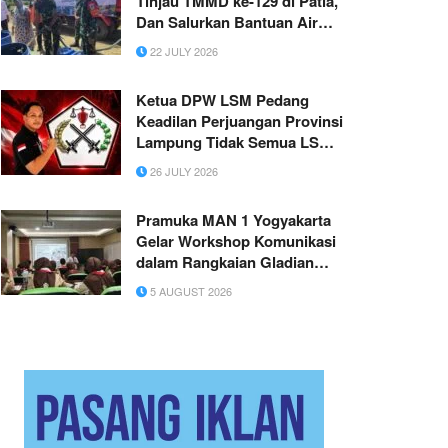
Tinjau TMMD ke-129 di Patia,
Dan Salurkan Bantuan Air
Bersih Bersama Sibernet
22 JULY 2026
Foundation
Ketua DPW LSM Pedang
Keadilan Perjuangan Provinsi
Lampung Tidak Semua LSM
Dapat Digeneralisasi sebagai
26 JULY 2026
“Londo Ireng”
Pramuka MAN 1 Yogyakarta
Gelar Workshop Komunikasi
dalam Rangkaian Gladian
Pimpinan Satuan
5 AUGUST 2026