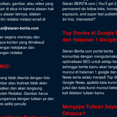
ulisan, gambar, atau video yang
Siaran-BERITA.com | You’ll get 2
kan di situs ini karena alasan hak
permanent do-follow links, hom
au alasan lainnya, silakan
exposure, and super fast publish
tim redaksi melalui email di:
24 hrs).
Interested
?”
ksi@siaran-berita.com
Top Stories di Google
an segera meninjau dan
dan Halaman 1 Google
us konten yang dimaksud
dengan kebijakan dan
Siaran-Berita.com portal berita
angan redaksi.
komunitas dengan mengutamak
optimalisasi SEO untuk setiap be
ING!
sehingga berita kamu akan lang
muncul di halaman 1 google dan
News serta selalu menjadi Top S
yang tidak disertai dengan foto
Google News, apabila kata kunci
bar atau ilustrasi tidak akan
judul dan kata kunci muncul beb
asikan dan akan langsung
kali didalam tulisan kamu.
 oleh Redaksi. Gambar harus
ungannya dengan tulisan ya dan
to selfie penulis
Mengapa Tulisan Saya
Dihapus?