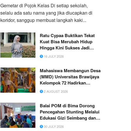
Gemetar di Pojok Kelas ​Di setiap sekolah,
selalu ada satu nama yang jika diucapkan di
koridor, sanggup membuat langkah kaki...
Ratu Cypaa Buktikan Tekat
Kuat Bisa Merubah Hidup
Hingga Kini Sukses Jadi
Konten Kreator Game
16 JULY 2026
Mahasiswa Membangun Desa
(MMD) Universitas Brawijaya
Kelompok 72 Hadirkan
Program Edukasi dan
2 AUGUST 2026
Pelestarian Budaya di Desa
Doko Kediri
Balai POM di Bima Dorong
Pencegahan Stunting Melalui
Edukasi Gizi Seimbang dan
Pangan Aman
30 JULY 2026