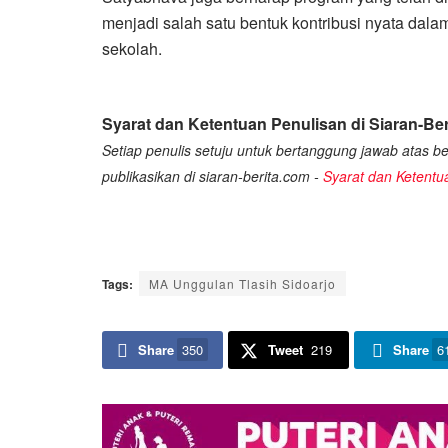
menjadi salah satu bentuk kontribusi nyata dal
sekolah.
Syarat dan Ketentuan Penulisan di Siaran-Ber
Setiap penulis setuju untuk bertanggung jawab atas ber
publikasikan di siaran-berita.com -
Syarat dan Ketentu
Tags:
MA Unggulan Tlasih Sidoarjo
Share
350
Tweet
219
Share
6