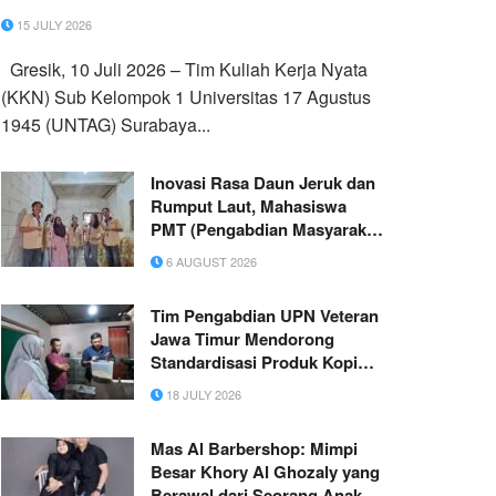
15 JULY 2026
Gresik, 10 Juli 2026 – Tim Kuliah Kerja Nyata
(KKN) Sub Kelompok 1 Universitas 17 Agustus
1945 (UNTAG) Surabaya...
Inovasi Rasa Daun Jeruk dan
Rumput Laut, Mahasiswa
PMT (Pengabdian Masyarakat
Tematik) Kelompok 40 UNITRI
6 AUGUST 2026
Malang Dorong Daya Saing
UMKM “Kerupuk Singkong
Tim Pengabdian UPN Veteran
Nusantara Putra” di Kota
Jawa Timur Mendorong
Batu
Standardisasi Produk Kopi
Trenggalek melalui Pendataan
18 JULY 2026
Baseline Petani
Mas Al Barbershop: Mimpi
Besar Khory Al Ghozaly yang
Berawal dari Seorang Anak