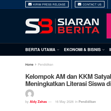
KIRIM PRESS RELEASE
CONTACT US
BERITA UTAMA
EKONOMI & BISNIS
Home
Pendidikan
Kelompok AM dan KKM Satyab
Meningkatkan Literasi Siswa d
by
Aldy Zahas
16 May 2026
in
Pendidikan