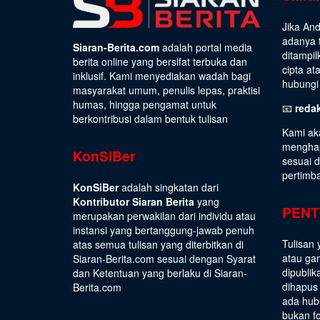
Jika An
adanya t
Siaran-Berita.com
adalah portal media
ditampil
berita online yang bersifat terbuka dan
cipta at
inklusif. Kami menyediakan wadah bagi
hubungi 
masyarakat umum, penulis lepas, praktisi
humas, hingga pengamat untuk
📧
reda
berkontribusi dalam bentuk tulisan
Kami ak
menghap
KonSiBer
sesuai 
pertimb
KonSiBer
adalah singkatan dari
Kontributor Siaran Berita
yang
PENT
merupakan perwakilan dari individu atau
instansi yang bertanggung-jawab penuh
Tulisan 
atas semua tulisan yang diterbitkan di
atau gam
Siaran-Berita.com sesuai dengan
Syarat
dipublik
dan Ketentuan
yang berlaku di Siaran-
dihapus
Berita.com
ada hub
bukan fo