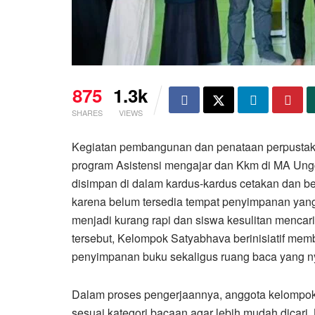
875
1.3k
SHARES
VIEWS
Kegiatan pembangunan dan penataan perpustak
program Asistensi mengajar dan Kkm di MA Ungg
disimpan di dalam kardus-kardus cetakan dan be
karena belum tersedia tempat penyimpanan yan
menjadi kurang rapi dan siswa kesulitan mencar
tersebut, Kelompok Satyabhava berinisiatif mem
penyimpanan buku sekaligus ruang baca yang n
Dalam proses pengerjaannya, anggota kelompo
sesuai kategori bacaan agar lebih mudah dicar