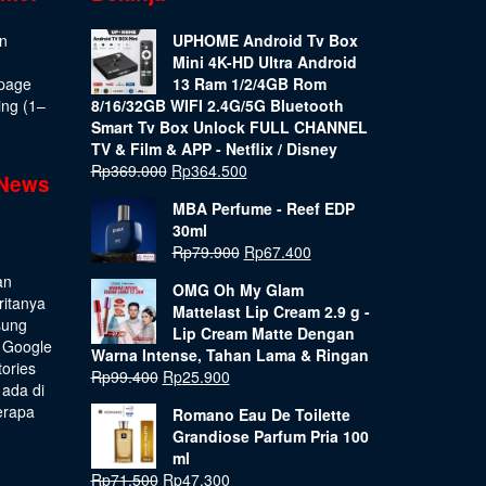
on
UPHOME Android Tv Box
Mini 4K-HD Ultra Android
epage
13 Ram 1/2/4GB Rom
ing (1–
8/16/32GB WIFI 2.4G/5G Bluetooth
Smart Tv Box Unlock FULL CHANNEL
TV & Film & APP - Netflix / Disney
Rp
369.000
Rp
364.500
 News
MBA Perfume - Reef EDP
30ml
Rp
79.900
Rp
67.400
an
OMG Oh My Glam
ritanya
Mattelast Lip Cream 2.9 g -
sung
Lip Cream Matte Dengan
 Google
Warna Intense, Tahan Lama & Ringan
tories
Rp
99.400
Rp
25.900
 ada di
erapa
Romano Eau De Toilette
Grandiose Parfum Pria 100
ml
Rp
71.500
Rp
47.300