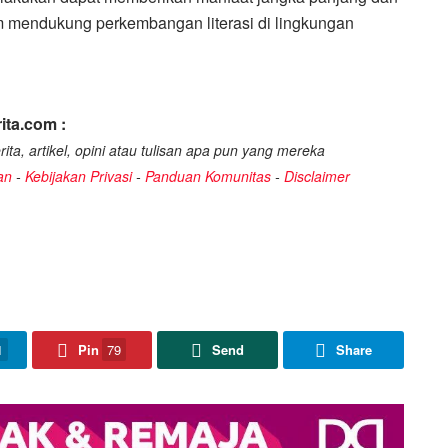
am mendukung perkembangan literasi di lingkungan
ita.com :
ita, artikel, opini atau tulisan apa pun yang mereka
an
-
Kebijakan Privasi
-
Panduan Komunitas
-
Disclaimer
1
Pin
79
Send
Share