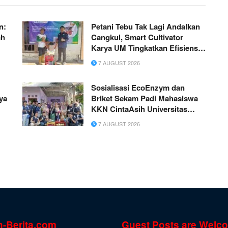
n:
Petani Tebu Tak Lagi Andalkan
ah
Cangkul, Smart Cultivator
Karya UM Tingkatkan Efisiensi
Perawatan Lahan di Kediri
7 AUGUST 2026
Sosialisasi EcoEnzym dan
ya
Briket Sekam Padi Mahasiswa
KKN CintaAsih Universitas
Buana Perjuangan Karawang
7 AUGUST 2026
n-Berita.com
Guest Posts are Welc