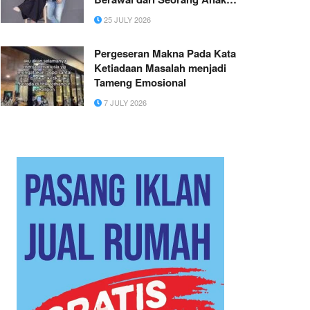
Petani
25 JULY 2026
Pergeseran Makna Pada Kata
Ketiadaan Masalah menjadi
Tameng Emosional
7 JULY 2026