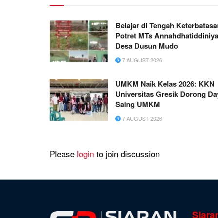
Belajar di Tengah Keterbatasa
Potret MTs Annahdhatiddiniy
Desa Dusun Mudo
7 AUGUST 2026
UMKM Naik Kelas 2026: KKN
Universitas Gresik Dorong Da
Saing UMKM
7 AUGUST 2026
Please
login
to join discussion
Siara