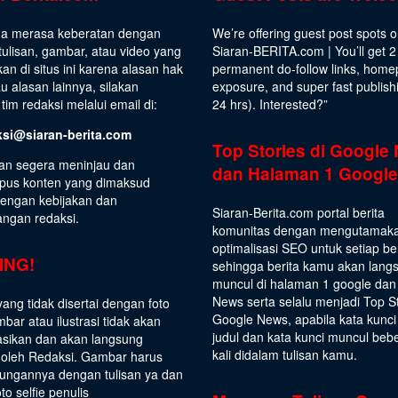
da merasa keberatan dengan
We’re offering guest post spots 
ulisan, gambar, atau video yang
Siaran-BERITA.com | You’ll get 2
kan di situs ini karena alasan hak
permanent do-follow links, hom
au alasan lainnya, silakan
exposure, and super fast publish
tim redaksi melalui email di:
24 hrs).
Interested
?”
ksi@siaran-berita.com
Top Stories di Google
an segera meninjau dan
dan Halaman 1 Google
us konten yang dimaksud
dengan kebijakan dan
Siaran-Berita.com portal berita
angan redaksi.
komunitas dengan mengutamak
optimalisasi SEO untuk setiap be
ING!
sehingga berita kamu akan lang
muncul di halaman 1 google dan
News serta selalu menjadi Top S
yang tidak disertai dengan foto
Google News, apabila kata kunci
bar atau ilustrasi tidak akan
judul dan kata kunci muncul beb
asikan dan akan langsung
kali didalam tulisan kamu.
 oleh Redaksi. Gambar harus
ungannya dengan tulisan ya dan
to selfie penulis