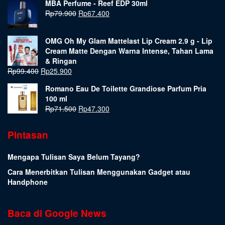
MBA Perfume - Reef EDP 30ml
Rp
79.900
Rp
67.400
OMG Oh My Glam Mattelast Lip Cream 2.9 g - Lip
Cream Matte Dengan Warna Intense, Tahan Lama
& Ringan
Rp
99.400
Rp
25.900
Romano Eau De Toilette Grandiose Parfum Pria
100 ml
Rp
71.500
Rp
47.300
Pintasan
Mengapa Tulisan Saya Belum Tayang?
Cara Menerbitkan Tulisan Menggunakan Gadget atau
Handphone
Baca di Google News