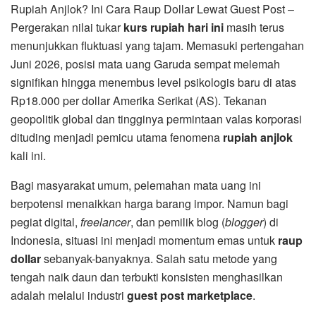
Rupiah Anjlok? Ini Cara Raup Dollar Lewat Guest Post –
Pergerakan nilai tukar
kurs rupiah hari ini
masih terus
menunjukkan fluktuasi yang tajam. Memasuki pertengahan
Juni 2026, posisi mata uang Garuda sempat melemah
signifikan hingga menembus level psikologis baru di atas
Rp18.000 per dollar Amerika Serikat (AS). Tekanan
geopolitik global dan tingginya permintaan valas korporasi
dituding menjadi pemicu utama fenomena
rupiah anjlok
kali ini.
Bagi masyarakat umum, pelemahan mata uang ini
berpotensi menaikkan harga barang impor. Namun bagi
pegiat digital,
freelancer
, dan pemilik blog (
blogger
) di
Indonesia, situasi ini menjadi momentum emas untuk
raup
dollar
sebanyak-banyaknya. Salah satu metode yang
tengah naik daun dan terbukti konsisten menghasilkan
adalah melalui industri
guest post marketplace
.