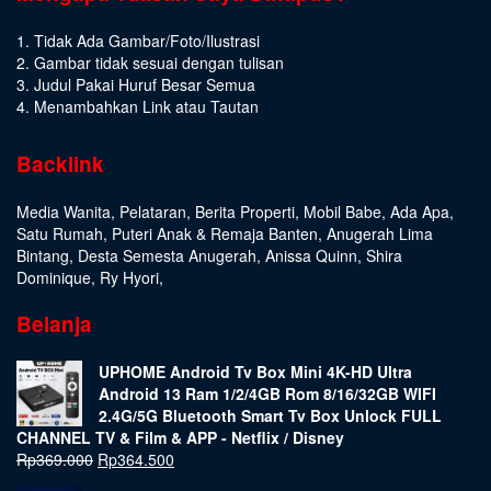
1. Tidak Ada Gambar/Foto/Ilustrasi
2. Gambar tidak sesuai dengan tulisan
3. Judul Pakai Huruf Besar Semua
4. Menambahkan Link atau Tautan
Backlink
Media Wanita
,
Pelataran
,
Berita Properti
,
Mobil Babe
,
Ada Apa
,
Satu Rumah
,
Puteri Anak & Remaja Banten
,
Anugerah Lima
Bintang
,
Desta Semesta Anugerah
,
Anissa Quinn
,
Shira
Dominique
,
Ry Hyori
,
Belanja
UPHOME Android Tv Box Mini 4K-HD Ultra
Android 13 Ram 1/2/4GB Rom 8/16/32GB WIFI
2.4G/5G Bluetooth Smart Tv Box Unlock FULL
CHANNEL TV & Film & APP - Netflix / Disney
Rp
369.000
Rp
364.500