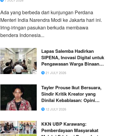
7 JULY 2026
Ada yang berbeda dari kunjungan Perdana
Menteri India Narendra Modi ke Jakarta hari ini.
Iring-iringan pasukan berkuda membawa
bendera Indonesia...
Lapas Salemba Hadirkan
SIPENA, Inovasi Digital untuk
Pengawasan Warga Binaan
yang Lebih Cepat dan Akurat
21 JULY 2026
Tayler Prouse Ikut Bersuara,
Sindir Kritik Kreator yang
Dinilai Kebablasan: Opini
Boleh, Tapi Cara Juga
12 JULY 2026
Menentukan Kualitas
KKN UBP Karawang:
Pemberdayaan Masyarakat