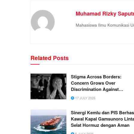
Muhamad Rizky Saput
Mahasiswa Ilmu Komunikasi U
Related
Posts
Stigma Across Borders:
Concern Grows Over
Discrimination Against
Shincheonji Members Abroad
17 JULY 2026
Sinergi Kemlu dan PIS Berhas
Kawal Kapal Gamsunoro Linta
Selat Hormuz dengan Aman
5 JULY 2026