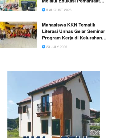
Melalui Edukasi Pemanfaatan
Sekam Padi Menjadi Briket
5 AUGUST 2026
Ramah Lingkungan di Desa
Darmaga
Mahasiswa KKN Tematik
Literasi Unhas Gelar Seminar
Program Kerja di Kelurahan
Bontotangnga Jeneponto
23 JULY 2026