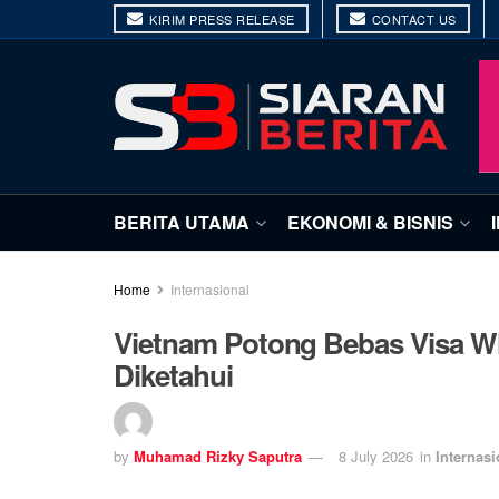
KIRIM PRESS RELEASE
CONTACT US
BERITA UTAMA
EKONOMI & BISNIS
Home
Internasional
Vietnam Potong Bebas Visa WNI
Diketahui
by
Muhamad Rizky Saputra
8 July 2026
in
Internasi