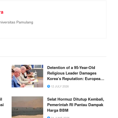
ra
niversitas Pamulang
Detention of a 95-Year-Old
Religious Leader Damages
Korea’s Reputation: European
Scholars of Religion Call for the
12 JULY 2026
Release of Chairman Lee Man-
hee
il
Selat Hormuz Ditutup Kembali,
si
Pemerintah RI Pantau Dampak
Harga BBM
24 JUNE 2026