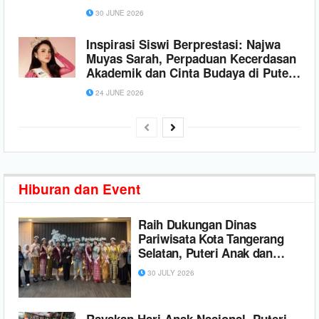
30 JUNE 2026
Inspirasi Siswi Berprestasi: Najwa
Muyas Sarah, Perpaduan Kecerdasan
Akademik dan Cinta Budaya di Puteri
Kebaya DKI 2026
24 JUNE 2026
Hiburan
dan Event
Raih Dukungan Dinas
Pariwisata Kota Tangerang
Selatan, Puteri Anak dan
Puteri Remaja Banten 2026
30 JULY 2026
Siap Melaju ke Tingkat
Nasional