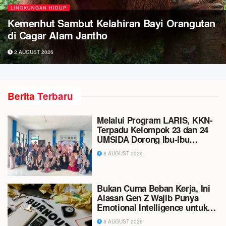
Kolaborasi Balai POM Bima dan Saka POM
Tanam dan Bagikan 150 Bibit Pohon di
Kelurahan Nitu, Wujud Nyata Kepedulian
terhadap Lingkungan
31 JULY 2026
Berita
Terbaru
Melalui Program LARIS, KKN-
Terpadu Kelompok 23 dan 24
UMSIDA Dorong Ibu-Ibu
Aisyiyah Manfaatkan
8 AUGUST 2026
Kreativitas Menjadi Peluang
Usaha
Bukan Cuma Beban Kerja, Ini
Alasan Gen Z Wajib Punya
Emotional Intelligence untuk
Mencegah Burnout
8 AUGUST 2026