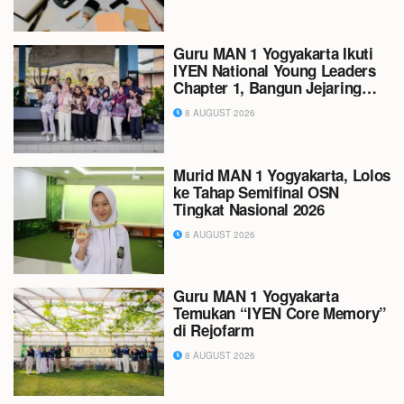
Guru MAN 1 Yogyakarta Ikuti
IYEN National Young Leaders
Chapter 1, Bangun Jejaring
dan Wawasan Kepemimpinan
8 AUGUST 2026
Murid MAN 1 Yogyakarta, Lolos
ke Tahap Semifinal OSN
Tingkat Nasional 2026
8 AUGUST 2026
Guru MAN 1 Yogyakarta
Temukan “IYEN Core Memory”
di Rejofarm
8 AUGUST 2026