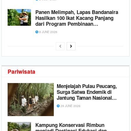
Panen Melimpah, Lapas Bandanaira
Hasilkan 100 Ikat Kacang Panjang
dari Program Pembinaan
Kemandirian di Lahan SAE
8 JUNE 2026
Pariwisata
Menjelajah Pulau Peucang,
Surga Satwa Endemik di
Jantung Taman Nasional
Ujung Kulon
29 JUNE 2026
Kampung Konservasi Rimbun
menjadi Destinasi Edukasi dan