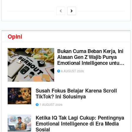
Mendukung Daur Ulang Plastik
Opini
Bukan Cuma Beban Kerja, Ini
Alasan Gen Z Wajib Punya
Emotional Intelligence untuk
Mencegah Burnout
8 AUGUST 2026
Susah Fokus Belajar Karena Scroll
TikTok? Ini Solusinya
7 AUGUST 2026
Ketika IQ Tak Lagi Cukup: Pentingnya
Emotional Intelligence di Era Media
Sosial