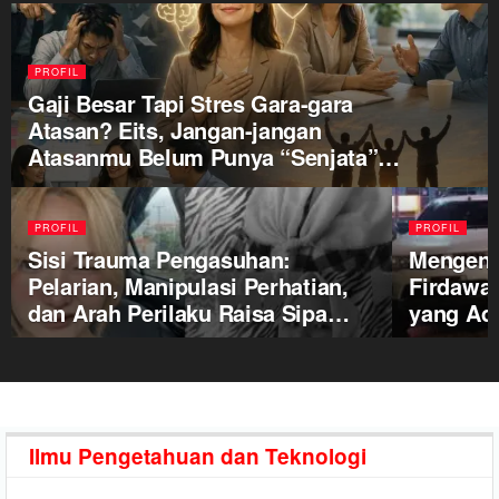
PROFIL
Gaji Besar Tapi Stres Gara-gara
Atasan? Eits, Jangan-jangan
Atasanmu Belum Punya “Senjata”
ini!
PROFIL
PROFIL
Sisi Trauma Pengasuhan:
Mengena
Pelarian, Manipulasi Perhatian,
Firdawan
dan Arah Perilaku Raisa Sipa
yang Ada
Dewi
Ilmu Pengetahuan
dan Teknologi