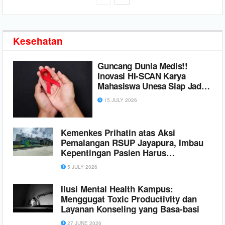
Kesehatan
Guncang Dunia Medis!!
Inovasi HI-SCAN Karya
Mahasiswa Unesa Siap Jadi
Senjata Pamungkas
15 JULY 2026
Indonesia Bebas HIV 2030
Kemenkes Prihatin atas Aksi
Pemalangan RSUP Jayapura, Imbau
Kepentingan Pasien Harus
Diutamakan
5 JULY 2026
Ilusi Mental Health Kampus:
Menggugat Toxic Productivity dan
Layanan Konseling yang Basa-basi
27 JUNE 2026