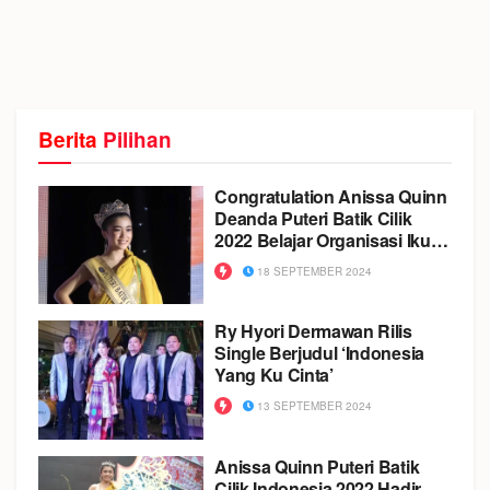
Berita
Pilihan
Congratulation Anissa Quinn
Deanda Puteri Batik Cilik
2022 Belajar Organisasi Ikuti
Pemilihan Ketua dan Wakil
18 SEPTEMBER 2024
Ketua Osis
Ry Hyori Dermawan Rilis
Single Berjudul ‘Indonesia
Yang Ku Cinta’
13 SEPTEMBER 2024
Anissa Quinn Puteri Batik
Cilik Indonesia 2022 Hadir