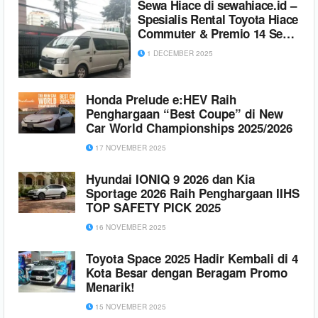
Sewa Hiace di sewahiace.id –
Spesialis Rental Toyota Hiace
Commuter & Premio 14 Seats
Terpercaya
1 DECEMBER 2025
Honda Prelude e:HEV Raih
Penghargaan “Best Coupe” di New
Car World Championships 2025/2026
17 NOVEMBER 2025
Hyundai IONIQ 9 2026 dan Kia
Sportage 2026 Raih Penghargaan IIHS
TOP SAFETY PICK 2025
16 NOVEMBER 2025
Toyota Space 2025 Hadir Kembali di 4
Kota Besar dengan Beragam Promo
Menarik!
15 NOVEMBER 2025