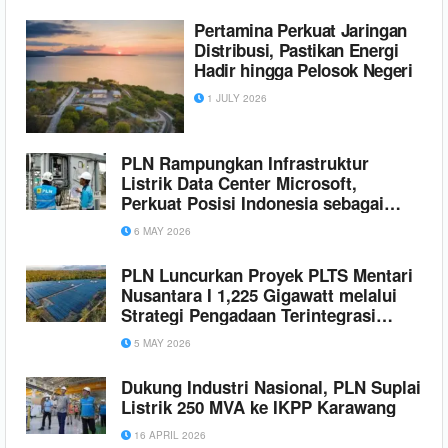
Pertamina Perkuat Jaringan
Distribusi, Pastikan Energi
Hadir hingga Pelosok Negeri
1 JULY 2026
PLN Rampungkan Infrastruktur
Listrik Data Center Microsoft,
Perkuat Posisi Indonesia sebagai
Pusat Pertumbuhan Ekonomi Digital
6 MAY 2026
PLN Luncurkan Proyek PLTS Mentari
Nusantara I 1,225 Gigawatt melalui
Strategi Pengadaan Terintegrasi
GIGA ONE
5 MAY 2026
Dukung Industri Nasional, PLN Suplai
Listrik 250 MVA ke IKPP Karawang
16 APRIL 2026