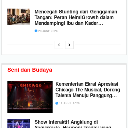
Mencegah Stunting dari Genggaman
Tangan: Peran HelmiGrowth dalam
Mendampingi Ibu dan Kader
Posyandu
23 JUNE 2026
Seni dan Budaya
Kementerian Ekraf Apresiasi
Chicago The Musical, Dorong
Talenta Menuju Panggung
Global
12 APRIL 2026
Show Interaktif Angklung di
Yogyakarta, Harmoni Tradisi yang