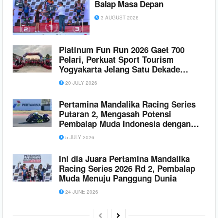
Balap Masa Depan
3 AUGUST 2026
Platinum Fun Run 2026 Gaet 700
Pelari, Perkuat Sport Tourism
Yogyakarta Jelang Satu Dekade
Platinum Hotel
20 JULY 2026
Pertamina Mandalika Racing Series
Putaran 2, Mengasah Potensi
Pembalap Muda Indonesia dengan
Regulasi Standar Internasional
5 JULY 2026
Ini dia Juara Pertamina Mandalika
Racing Series 2026 Rd 2, Pembalap
Muda Menuju Panggung Dunia
24 JUNE 2026