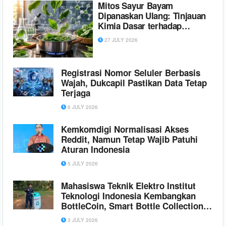
Mitos Sayur Bayam
Dipanaskan Ulang: Tinjauan
Kimia Dasar terhadap
Oksidasi Vitamin C dan
27 JULY 2026
Pembentukan Senyawa
Toksik
Registrasi Nomor Seluler Berbasis
Wajah, Dukcapil Pastikan Data Tetap
Terjaga
6 JULY 2026
Kemkomdigi Normalisasi Akses
Reddit, Namun Tetap Wajib Patuhi
Aturan Indonesia
5 JULY 2026
Mahasiswa Teknik Elektro Institut
Teknologi Indonesia Kembangkan
BottleCoin, Smart Bottle Collection
Station Berbasis IoT untuk
3 JULY 2026