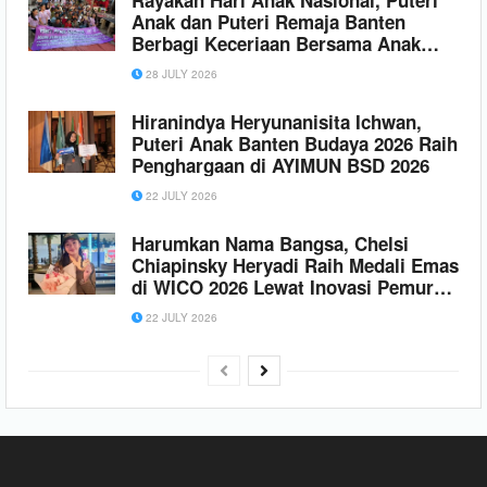
Rayakan Hari Anak Nasional, Puteri
Anak dan Puteri Remaja Banten
Berbagi Keceriaan Bersama Anak
Lapak Pemulung
28 JULY 2026
Hiranindya Heryunanisita Ichwan,
Puteri Anak Banten Budaya 2026 Raih
Penghargaan di AYIMUN BSD 2026
22 JULY 2026
Harumkan Nama Bangsa, Chelsi
Chiapinsky Heryadi Raih Medali Emas
di WICO 2026 Lewat Inovasi Pemurni
Udara
22 JULY 2026