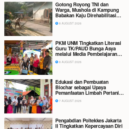
Gotong Royong TNI dan
Warga, Mushola di Kampung
Babakan Kaju Direhabilitasi
Lewat TMMD ke-129
8 AUGUST 2026
PKM UNM Tingkatkan Literasi
Guru TK/PAUD Bunga Asya
melalui Media Pembelajaran
Matematika Digital
8 AUGUST 2026
Edukasi dan Pembuatan
Biochar sebagai Upaya
Pemanfaatan Limbah Pertanian
di Gampong Sambongan Baro
7 AUGUST 2026
Pengabdian Poltekkes Jakarta
II Tingkatkan Kepercayaan Diri