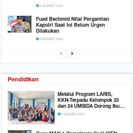
6 AUGUST 2026
Fuad Bachmid Nilai Pergantian
Kapolri Saat Ini Belum Urgen
Dilakukan
6 AUGUST 2026
Pendidikan
Melalui Program LARIS,
KKN-Terpadu Kelompok 23
dan 24 UMSIDA Dorong Ibu-
Ibu Aisyiyah Manfaatkan
8 AUGUST 2026
Kreativitas Menjadi Peluang
Usaha