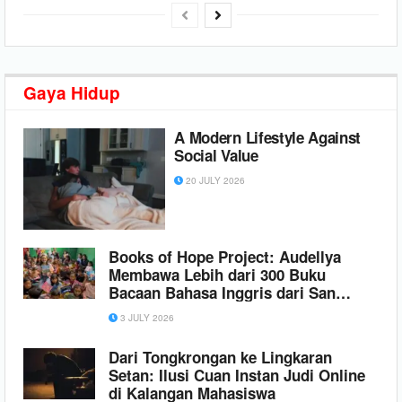
Gaya
Hidup
A Modern Lifestyle Against
Social Value
20 JULY 2026
Books of Hope Project: Audellya
Membawa Lebih dari 300 Buku
Bacaan Bahasa Inggris dari San
Diego ke Jakarta
3 JULY 2026
Dari Tongkrongan ke Lingkaran
Setan: Ilusi Cuan Instan Judi Online
di Kalangan Mahasiswa