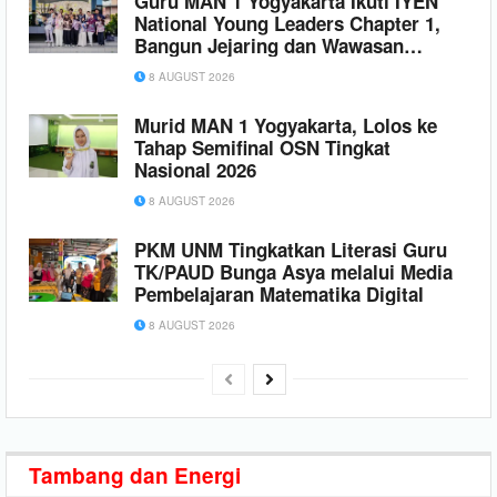
Guru MAN 1 Yogyakarta Ikuti IYEN
National Young Leaders Chapter 1,
Bangun Jejaring dan Wawasan
Kepemimpinan
8 AUGUST 2026
Murid MAN 1 Yogyakarta, Lolos ke
Tahap Semifinal OSN Tingkat
Nasional 2026
8 AUGUST 2026
PKM UNM Tingkatkan Literasi Guru
TK/PAUD Bunga Asya melalui Media
Pembelajaran Matematika Digital
8 AUGUST 2026
Tambang
dan Energi