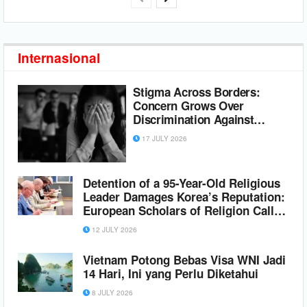
Internasional
Stigma Across Borders:
Concern Grows Over
Discrimination Against
Shincheonji Members Abroad
17 JULY 2026
Detention of a 95-Year-Old Religious
Leader Damages Korea’s Reputation:
European Scholars of Religion Call
for the Release of Chairman Lee Man-
12 JULY 2026
hee
Vietnam Potong Bebas Visa WNI Jadi
14 Hari, Ini yang Perlu Diketahui
8 JULY 2026