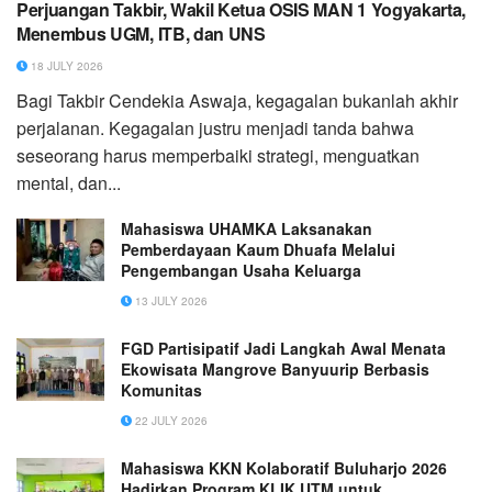
Perjuangan Takbir, Wakil Ketua OSIS MAN 1 Yogyakarta,
Menembus UGM, ITB, dan UNS
18 JULY 2026
Bagi Takbir Cendekia Aswaja, kegagalan bukanlah akhir
perjalanan. Kegagalan justru menjadi tanda bahwa
seseorang harus memperbaiki strategi, menguatkan
mental, dan...
Mahasiswa UHAMKA Laksanakan
Pemberdayaan Kaum Dhuafa Melalui
Pengembangan Usaha Keluarga
13 JULY 2026
FGD Partisipatif Jadi Langkah Awal Menata
Ekowisata Mangrove Banyuurip Berbasis
Komunitas
22 JULY 2026
Mahasiswa KKN Kolaboratif Buluharjo 2026
Hadirkan Program KLIK UTM untuk