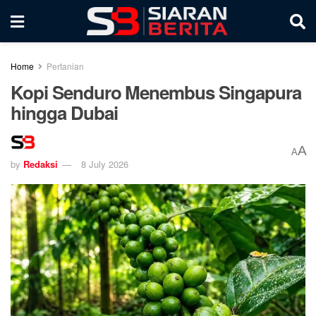
Home
Pertanian
Kopi Senduro Menembus Singapura
hingga Dubai
A
A
by
Redaksi
8 July 2026