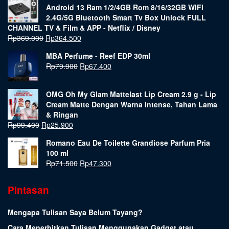
Android 13 Ram 1/2/4GB Rom 8/16/32GB WIFI
2.4G/5G Bluetooth Smart Tv Box Unlock FULL
CHANNEL TV & Film & APP - Netflix / Disney
Rp
369.000
Rp
364.500
MBA Perfume - Reef EDP 30ml
Rp
79.900
Rp
67.400
OMG Oh My Glam Mattelast Lip Cream 2.9 g - Lip
Cream Matte Dengan Warna Intense, Tahan Lama
& Ringan
Rp
99.400
Rp
25.900
Romano Eau De Toilette Grandiose Parfum Pria
100 ml
Rp
71.500
Rp
47.300
Pintasan
Mengapa Tulisan Saya Belum Tayang?
Cara Menerbitkan Tulisan Menggunakan Gadget atau