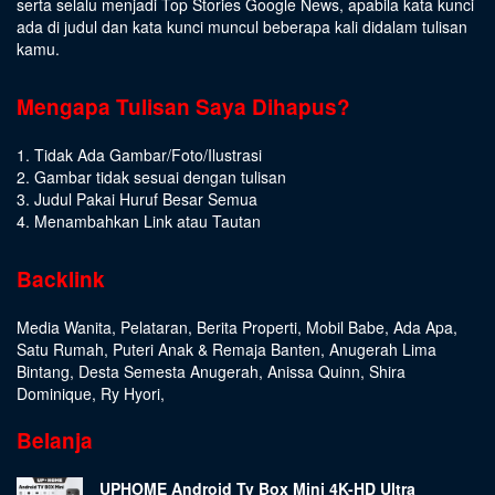
serta selalu menjadi Top Stories Google News, apabila kata kunci
ada di judul dan kata kunci muncul beberapa kali didalam tulisan
kamu.
Mengapa Tulisan Saya Dihapus?
1. Tidak Ada Gambar/Foto/Ilustrasi
2. Gambar tidak sesuai dengan tulisan
3. Judul Pakai Huruf Besar Semua
4. Menambahkan Link atau Tautan
Backlink
Media Wanita
,
Pelataran
,
Berita Properti
,
Mobil Babe
,
Ada Apa
,
Satu Rumah
,
Puteri Anak & Remaja Banten
,
Anugerah Lima
Bintang
,
Desta Semesta Anugerah
,
Anissa Quinn
,
Shira
Dominique
,
Ry Hyori
,
Belanja
UPHOME Android Tv Box Mini 4K-HD Ultra