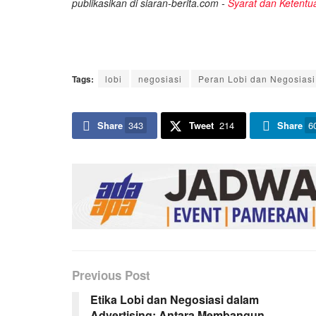
publikasikan di siaran-berita.com -
Syarat dan Ketentu
Tags:
lobi
negosiasi
Peran Lobi dan Negosiasi 
Share
343
Tweet
214
Share
6
Previous Post
Etika Lobi dan Negosiasi dalam
Advertising: Antara Membangun