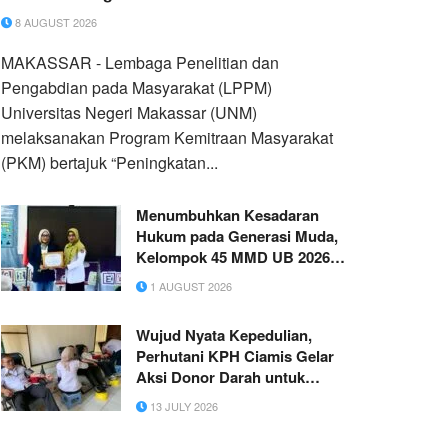
8 AUGUST 2026
MAKASSAR - Lembaga Penelitian dan
Pengabdian pada Masyarakat (LPPM)
Universitas Negeri Makassar (UNM)
melaksanakan Program Kemitraan Masyarakat
(PKM) bertajuk “Peningkatan...
Menumbuhkan Kesadaran
Hukum pada Generasi Muda,
Kelompok 45 MMD UB 2026
Menginisiasikan Sosialisasi
1 AUGUST 2026
Preventif Bahaya Judi Online
di SD Negeri Jeblogan 3
Wujud Nyata Kepedulian,
Paron
Perhutani KPH Ciamis Gelar
Aksi Donor Darah untuk
Kemanusiaan
13 JULY 2026