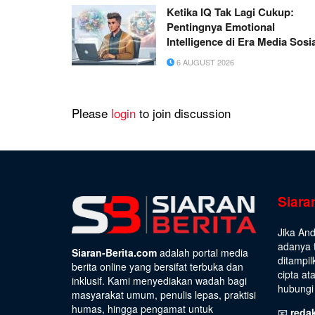
Ketika IQ Tak Lagi Cukup:
Pentingnya Emotional
Intelligence di Era Media Sosi
6 AUGUST 2026
Please
login
to join discussion
Siara
Jika An
adanya t
Siaran-Berita.com
adalah portal media
ditampil
berita online yang bersifat terbuka dan
cipta at
inklusif. Kami menyediakan wadah bagi
hubungi 
masyarakat umum, penulis lepas, praktisi
humas, hingga pengamat untuk
📧
reda