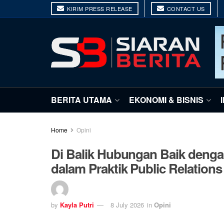
KIRIM PRESS RELEASE
CONTACT US
BERITA UTAMA
EKONOMI & BISNIS
Home
Opini
Di Balik Hubungan Baik denga
dalam Praktik Public Relations
by
Kayla Putri
8 July 2026
in
Opini