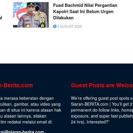
Fuad Bachmid Nilai Pergantian
Kapolri Saat Ini Belum Urgen
al
Dilakukan
6 AUGUST 2026
n-Berita.com
Guest Posts are Welc
da merasa keberatan dengan
We’re offering guest post spots 
ulisan, gambar, atau video yang
Siaran-BERITA.com | You’ll get 2
kan di situs ini karena alasan hak
permanent do-follow links, hom
au alasan lainnya, silakan
exposure, and super fast publish
tim redaksi melalui email di:
24 hrs).
Interested
?”
ksi@siaran-berita.com