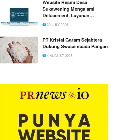
Website Resmi Desa
Sukawening Mengalami
Defacement, Layanan
Informasi Terganggu
30 JULY 2026
PT Kristal Garam Sejahtera
Dukung Swasembada Pangan
4 AUGUST 2026