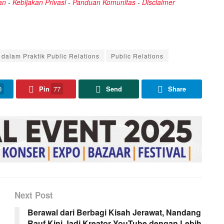
an
-
Kebijakan Privasi
-
Panduan Komunitas
-
Disclaimer
dalam Praktik Public Relations
Public Relations
0
Pin
77
Send
Share
Next Post
Berawal dari Berbagi Kisah Jerawat, Nandang
Rauf Kini Jadi Kreator YouTube dengan Lebih