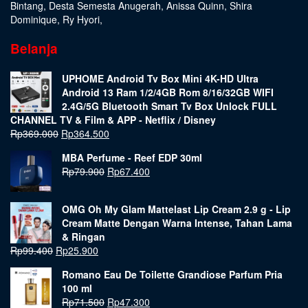
Bintang
,
Desta Semesta Anugerah
,
Anissa Quinn
,
Shira
Dominique
,
Ry Hyori
,
Belanja
UPHOME Android Tv Box Mini 4K-HD Ultra
Android 13 Ram 1/2/4GB Rom 8/16/32GB WIFI
2.4G/5G Bluetooth Smart Tv Box Unlock FULL
CHANNEL TV & Film & APP - Netflix / Disney
Rp
369.000
Rp
364.500
MBA Perfume - Reef EDP 30ml
Rp
79.900
Rp
67.400
OMG Oh My Glam Mattelast Lip Cream 2.9 g - Lip
Cream Matte Dengan Warna Intense, Tahan Lama
& Ringan
Rp
99.400
Rp
25.900
Romano Eau De Toilette Grandiose Parfum Pria
100 ml
Rp
71.500
Rp
47.300