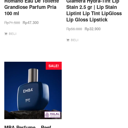
Romano Eau De Toilette
Glamera Hydra-Tint Lip
Grandiose Parfum Pria
Stain​ 2.5 gr | Lip Stain
100 ml
Liptint Lip Tint LipGloss
Lip Gloss Lipstick
Rp
71.500
Rp
47.300
Rp
56.000
Rp
32.900
BELI
BELI
SALE!
MBA Perfume – Reef