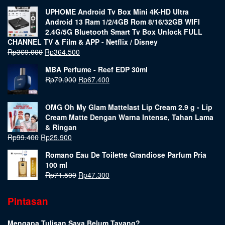
UPHOME Android Tv Box Mini 4K-HD Ultra
Android 13 Ram 1/2/4GB Rom 8/16/32GB WIFI
2.4G/5G Bluetooth Smart Tv Box Unlock FULL
CHANNEL TV & Film & APP - Netflix / Disney
Rp
369.000
Rp
364.500
MBA Perfume - Reef EDP 30ml
Rp
79.900
Rp
67.400
OMG Oh My Glam Mattelast Lip Cream 2.9 g - Lip
Cream Matte Dengan Warna Intense, Tahan Lama
& Ringan
Rp
99.400
Rp
25.900
Romano Eau De Toilette Grandiose Parfum Pria
100 ml
Rp
71.500
Rp
47.300
Pintasan
Mengapa Tulisan Saya Belum Tayang?