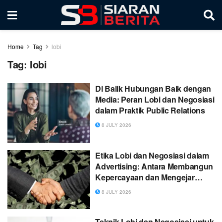
Home
Tag
lobi
Tag:
lobi
Di Balik Hubungan Baik dengan
Media: Peran Lobi dan Negosiasi
dalam Praktik Public Relations
8 JULY 2026
Etika Lobi dan Negosiasi dalam
Advertising: Antara Membangun
Kepercayaan dan Mengejar
Keuntungan
8 JULY 2026
Teknik Lobi dan Negosiasi untuk