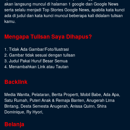
akan langsung muncul di halaman 1 google dan Google News
serta selalu menjadi Top Stories Google News, apabila kata kunci
ada di judul dan kata kunci muncul beberapa kali didalam tulisan
kamu.
Mengapa Tulisan Saya Dihapus?
1. Tidak Ada Gambar/Foto/Ilustrasi
2. Gambar tidak sesuai dengan tulisan
3. Judul Pakai Huruf Besar Semua
4. Menambahkan Link atau Tautan
Backlink
Media Wanita
,
Pelataran
,
Berita Properti
,
Mobil Babe
,
Ada Apa
,
Satu Rumah
,
Puteri Anak & Remaja Banten
,
Anugerah Lima
Bintang
,
Desta Semesta Anugerah
,
Anissa Quinn
,
Shira
Dominique
,
Ry Hyori
,
Belanja