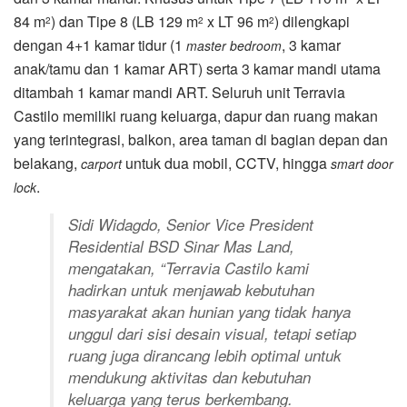
84 m
) dan Tipe 8 (LB 129 m
x LT 96 m
) dilengkapi
2
2
2
dengan 4+1 kamar tidur (1
, 3 kamar
master bedroom
anak/tamu dan 1 kamar ART) serta 3 kamar mandi utama
ditambah 1 kamar mandi ART. Seluruh unit Terravia
Castilo memiliki ruang keluarga, dapur dan ruang makan
yang terintegrasi, balkon, area taman di bagian depan dan
belakang,
untuk dua mobil, CCTV, hingga
carport
smart door
.
lock
Sidi Widagdo, Senior Vice President
Residential BSD Sinar Mas Land
,
mengatakan, “Terravia Castilo kami
hadirkan untuk menjawab kebutuhan
masyarakat akan hunian yang tidak hanya
unggul dari sisi desain visual, tetapi setiap
ruang juga dirancang lebih optimal untuk
mendukung aktivitas dan kebutuhan
keluarga yang terus berkembang.