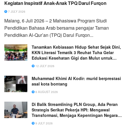
Kegiatan Inspiratif Anak-Anak TPQ Darul Furqon
7 JULY 2026
Malang, 6 Juli 2026 – 2 Mahasiswa Program Studi
Pendidikan Bahasa Arab bersama pengajar Taman
Pendidikan Al-Qur’an (TPQ) Darul Furqon...
Tanamkan Kebiasaan Hidup Sehat Sejak Dini,
KKN Literasi Tematik 3 Reuhat Tuha Gelar
Edukasi Kesehatan Gigi dan Mulut untuk
Anak-anak
12 JULY 2026
Muhammad Khimi Al Kodir: murid berprestasi
asal kota bontang
6 AUGUST 2026
Di Balik Streamlining PLN Group, Ada Peran
Strategis Serikat Pekerja HPI: Mengawal
Transformasi, Menjaga Kepentingan Negara
dan Pekerja
9 JULY 2026