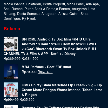
Media Wanita
,
Pelataran
,
Berita Properti
,
Mobil Babe
,
Ada Apa
,
Satu Rumah
,
Puteri Anak & Remaja Banten
,
Anugerah Lima
Bintang
,
Desta Semesta Anugerah
,
Anissa Quinn
,
Shira
Dominique
,
Ry Hyori
,
Belanja
UPHOME Android Tv Box Mini 4K-HD Ultra
Android 13 Ram 1/2/4GB Rom 8/16/32GB WIFI
2.4G/5G Bluetooth Smart Tv Box Unlock FULL
CHANNEL TV & Film & APP - Netflix / Disney
Rp
369.000
Rp
364.500
MBA Perfume - Reef EDP 30ml
Rp
79.900
Rp
67.400
OMG Oh My Glam Mattelast Lip Cream 2.9 g - Lip
Cream Matte Dengan Warna Intense, Tahan Lama
& Ringan
Rp
99.400
Rp
25.900
Romano Eau De Toilette Grandiose Parfum Pria