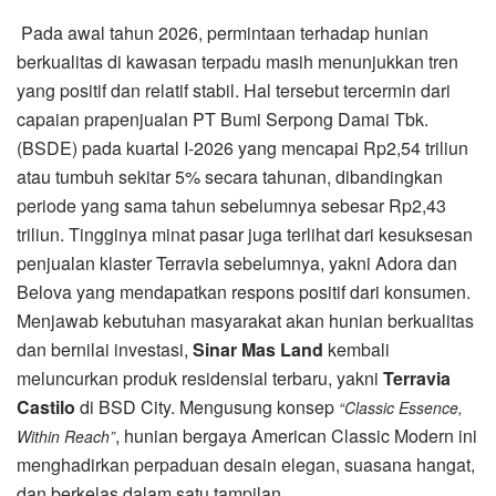
Pada awal tahun 2026, permintaan terhadap hunian
berkualitas di kawasan terpadu masih menunjukkan tren
yang positif dan relatif stabil. Hal tersebut tercermin dari
capaian prapenjualan PT Bumi Serpong Damai Tbk.
(BSDE) pada kuartal I-2026 yang mencapai Rp2,54 triliun
atau tumbuh sekitar 5% secara tahunan, dibandingkan
periode yang sama tahun sebelumnya sebesar Rp2,43
triliun. Tingginya minat pasar juga terlihat dari kesuksesan
penjualan klaster Terravia sebelumnya, yakni Adora dan
Belova yang mendapatkan respons positif dari konsumen.
Menjawab kebutuhan masyarakat akan hunian berkualitas
dan bernilai investasi,
Sinar Mas Land
kembali
meluncurkan produk residensial terbaru, yakni
Terravia
Castilo
di BSD City. Mengusung konsep
“Classic Essence,
, hunian bergaya American Classic Modern ini
Within Reach”
menghadirkan perpaduan desain elegan, suasana hangat,
dan berkelas dalam satu tampilan.