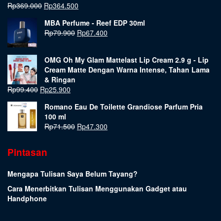
Rp
369.000
Rp
364.500
MBA Perfume - Reef EDP 30ml
Rp
79.900
Rp
67.400
OMG Oh My Glam Mattelast Lip Cream 2.9 g - Lip
Cream Matte Dengan Warna Intense, Tahan Lama
& Ringan
Rp
99.400
Rp
25.900
Romano Eau De Toilette Grandiose Parfum Pria
100 ml
Rp
71.500
Rp
47.300
Pintasan
Mengapa Tulisan Saya Belum Tayang?
Cara Menerbitkan Tulisan Menggunakan Gadget atau
Handphone