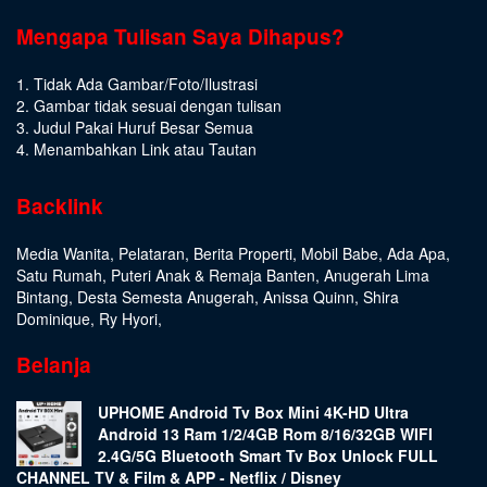
Mengapa Tulisan Saya Dihapus?
1. Tidak Ada Gambar/Foto/Ilustrasi
2. Gambar tidak sesuai dengan tulisan
3. Judul Pakai Huruf Besar Semua
4. Menambahkan Link atau Tautan
Backlink
Media Wanita
,
Pelataran
,
Berita Properti
,
Mobil Babe
,
Ada Apa
,
Satu Rumah
,
Puteri Anak & Remaja Banten
,
Anugerah Lima
Bintang
,
Desta Semesta Anugerah
,
Anissa Quinn
,
Shira
Dominique
,
Ry Hyori
,
Belanja
UPHOME Android Tv Box Mini 4K-HD Ultra
Android 13 Ram 1/2/4GB Rom 8/16/32GB WIFI
2.4G/5G Bluetooth Smart Tv Box Unlock FULL
CHANNEL TV & Film & APP - Netflix / Disney