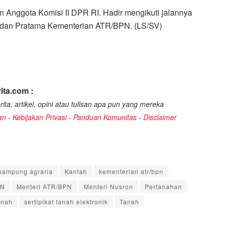
an Anggota Komisi II DPR RI. Hadir mengikuti jalannya
a dan Pratama Kementerian ATR/BPN. (LS/SV)
ita.com :
ita, artikel, opini atau tulisan apa pun yang mereka
an
-
Kebijakan Privasi
-
Panduan Komunitas
-
Disclaimer
kampung agraria
Kantah
kementerian atr/bpn
PN
Menteri ATR/BPN
Menteri Nusron
Pertanahan
anah
sertipikat tanah elektronik
Tanah