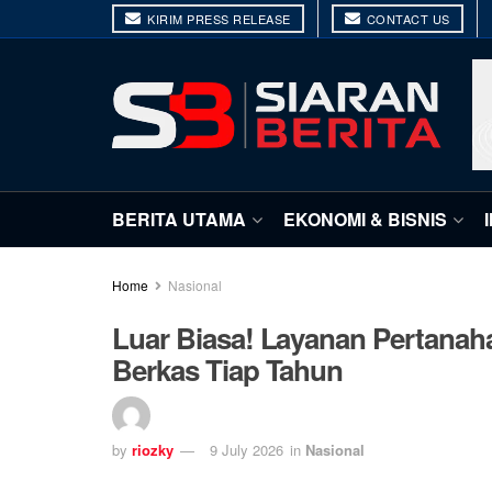
KIRIM PRESS RELEASE
CONTACT US
BERITA UTAMA
EKONOMI & BISNIS
Home
Nasional
Luar Biasa! Layanan Pertana
Berkas Tiap Tahun
by
riozky
9 July 2026
in
Nasional