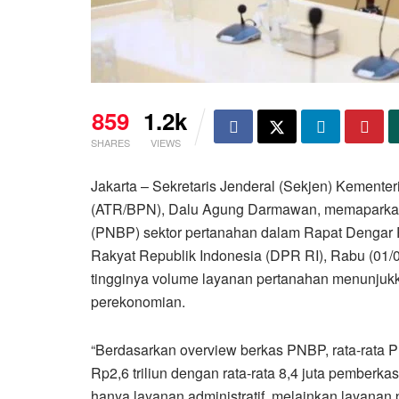
859
1.2k
SHARES
VIEWS
Jakarta – Sekretaris Jenderal (Sekjen) Kement
(ATR/BPN), Dalu Agung Darmawan, memaparka
(PNBP) sektor pertanahan dalam Rapat Dengar 
Rakyat Republik Indonesia (DPR RI), Rabu (01
tingginya volume layanan pertanahan menunjuk
perekonomian.
“Berdasarkan overview berkas PNBP, rata-rata P
Rp2,6 triliun dengan rata-rata 8,4 juta pemberk
hanya layanan administratif, melainkan layanan