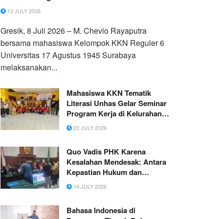
12 JULY 2026
Gresik, 8 Juli 2026 – M. Chevio Rayaputra
bersama mahasiswa Kelompok KKN Reguler 6
Universitas 17 Agustus 1945 Surabaya
melaksanakan...
Mahasiswa KKN Tematik
Literasi Unhas Gelar Seminar
Program Kerja di Kelurahan
Bontotangnga Jeneponto
23 JULY 2026
Quo Vadis PHK Karena
Kesalahan Mendesak: Antara
Kepastian Hukum dan
Pengabaian Konstitusi
14 JULY 2026
Bahasa Indonesia di