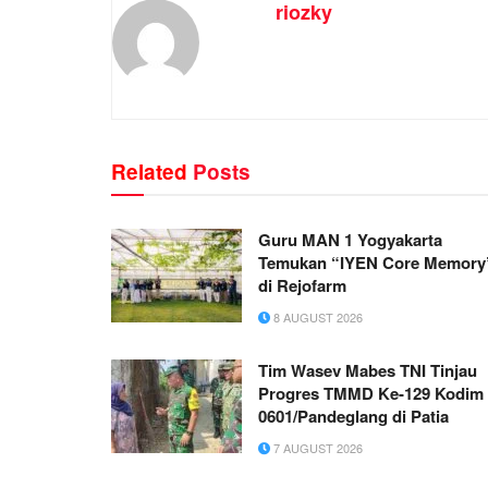
riozky
Related
Posts
Guru MAN 1 Yogyakarta
Temukan “IYEN Core Memory
di Rejofarm
8 AUGUST 2026
Tim Wasev Mabes TNI Tinjau
Progres TMMD Ke-129 Kodim
0601/Pandeglang di Patia
7 AUGUST 2026