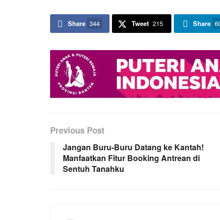
Share
344
Tweet
215
Share
6
Previous Post
Jangan Buru-Buru Datang ke Kantah!
Manfaatkan Fitur Booking Antrean di
Sentuh Tanahku