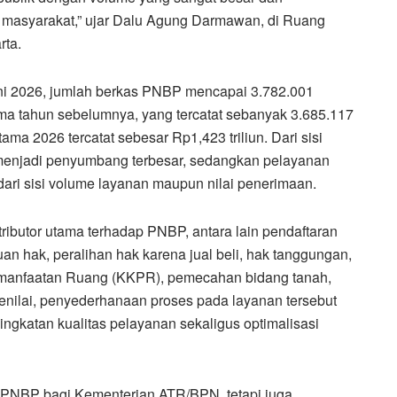
 masyarakat,” ujar Dalu Agung Darmawan, di Ruang
rta.
uni 2026, jumlah berkas PNBP mencapai 3.782.001
ma tahun sebelumnya, yang tercatat sebanyak 3.685.117
ma 2026 tercatat sebesar Rp1,423 triliun. Dari sisi
 menjadi penyumbang terbesar, sedangkan pelayanan
ari sisi volume layanan maupun nilai penerimaan.
ibutor utama terhadap PNBP, antara lain pendaftaran
n hak, peralihan hak karena jual beli, hak tanggungan,
emanfaatan Ruang (KKPR), pemecahan bidang tanah,
nilai, penyederhanaan proses pada layanan tersebut
ngkatan kualitas pelayanan sekaligus optimalisasi
 PNBP bagi Kementerian ATR/BPN, tetapi juga