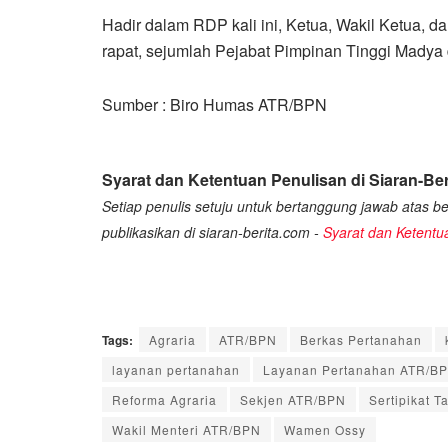
Hadir dalam RDP kali ini, Ketua, Wakil Ketua, d
rapat, sejumlah Pejabat Pimpinan Tinggi Mady
Sumber : Biro Humas ATR/BPN
Syarat dan Ketentuan Penulisan di Siaran-Ber
Setiap penulis setuju untuk bertanggung jawab atas ber
publikasikan di siaran-berita.com -
Syarat dan Ketentu
Tags:
Agraria
ATR/BPN
Berkas Pertanahan
layanan pertanahan
Layanan Pertanahan ATR/B
Reforma Agraria
Sekjen ATR/BPN
Sertipikat T
Wakil Menteri ATR/BPN
Wamen Ossy