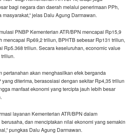
sar bagi negara dan daerah melalui penerimaan PPh,
ma masyarakat,” jelas Dalu Agung Darmawan.
kumulasi PNBP Kementerian ATR/BPN mencapai Rp15,9
h mencapai Rp69,2 triliun, BPHTB sebesar Rp131 triliun,
i Rp5.368 triliun. Secara keseluruhan, economic value
riliun.
n pertanahan akan menghasilkan efek berganda
yang diterima, berasosiasi dengan sekitar Rp4,35 triliun
gga manfaat ekonomi yang tercipta jauh lebih besar
.
formasi layanan Kementerian ATR/BPN dalam
 berusaha, dan menciptakan nilai ekonomi yang semakin
nal,” pungkas Dalu Agung Darmawan.