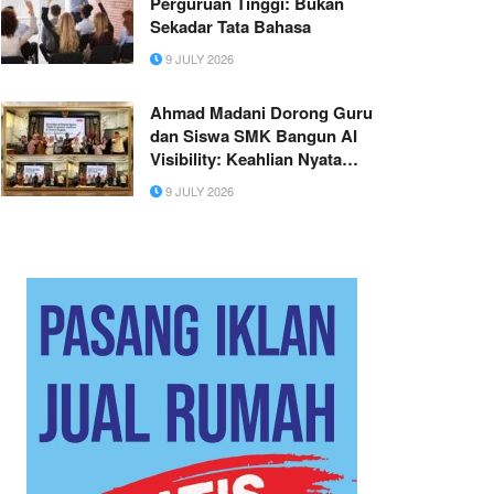
Perguruan Tinggi: Bukan
Sekadar Tata Bahasa
9 JULY 2026
Ahmad Madani Dorong Guru
dan Siswa SMK Bangun AI
Visibility: Keahlian Nyata
Perlu Memiliki Bukti Digital
9 JULY 2026