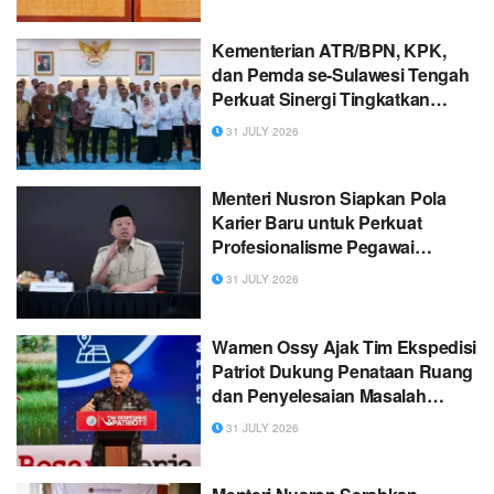
Adat di Tana Toraja
Kementerian ATR/BPN, KPK,
dan Pemda se-Sulawesi Tengah
Perkuat Sinergi Tingkatkan
Pelayanan Publik dan
31 JULY 2026
Penyelamatan Aset Daerah
Menteri Nusron Siapkan Pola
Karier Baru untuk Perkuat
Profesionalisme Pegawai
ATR/BPN
31 JULY 2026
Wamen Ossy Ajak Tim Ekspedisi
Patriot Dukung Penataan Ruang
dan Penyelesaian Masalah
Pertanahan di Kawasan
31 JULY 2026
Transmigrasi