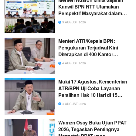
Kanwil BPN NTT Utamakan
Perspektif Masyarakat dalam
Pelayanan Pertanahan
5 AUGUST 2026
Menteri ATR/Kepala BPN:
Pengukuran Terjadwal Kini
Diterapkan di 400 Kantor
Pertanahan
4 AUGUST 2026
Mulai 17 Agustus, Kementerian
ATR/BPN Uji Coba Layanan
Peralihan Hak 10 Hari di 15
Kantor Pertanahan
4 AUGUST 2026
Wamen Ossy Buka Ujian PPAT
2026, Tegaskan Pentingnya
Mencetak PPAT yang