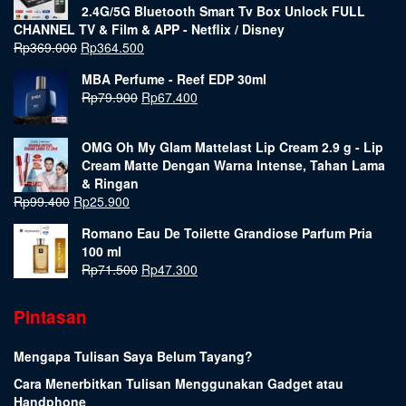
2.4G/5G Bluetooth Smart Tv Box Unlock FULL
CHANNEL TV & Film & APP - Netflix / Disney
Rp
369.000
Rp
364.500
MBA Perfume - Reef EDP 30ml
Rp
79.900
Rp
67.400
OMG Oh My Glam Mattelast Lip Cream 2.9 g - Lip
Cream Matte Dengan Warna Intense, Tahan Lama
& Ringan
Rp
99.400
Rp
25.900
Romano Eau De Toilette Grandiose Parfum Pria
100 ml
Rp
71.500
Rp
47.300
Pintasan
Mengapa Tulisan Saya Belum Tayang?
Cara Menerbitkan Tulisan Menggunakan Gadget atau
Handphone