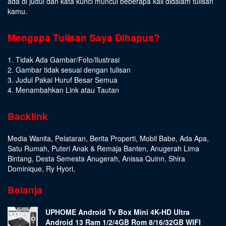
ada di judul dan kata kunci muncul beberapa kali didalam tulisan
kamu.
Mengapa Tulisan Saya Dihapus?
1. Tidak Ada Gambar/Foto/Ilustrasi
2. Gambar tidak sesuai dengan tulisan
3. Judul Pakai Huruf Besar Semua
4. Menambahkan Link atau Tautan
Backlink
Media Wanita
,
Pelataran
,
Berita Properti
,
Mobil Babe
,
Ada Apa
,
Satu Rumah
,
Puteri Anak & Remaja Banten
,
Anugerah Lima
Bintang
,
Desta Semesta Anugerah
,
Anissa Quinn
,
Shira
Dominique
,
Ry Hyori
,
Belanja
UPHOME Android Tv Box Mini 4K-HD Ultra
Android 13 Ram 1/2/4GB Rom 8/16/32GB WIFI