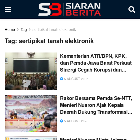
Home
Tag
sertipikat tanah elektronik
Tag:
sertipikat tanah elektronik
Kementerian ATR/BPN, KPK,
dan Pemda Jawa Barat Perkuat
Sinergi Cegah Korupsi dan
Dorong Ekonomi Daerah
5 AUGUST 2026
Rakor Bersama Pemda Se-NTT,
Menteri Nusron Ajak Kepala
Daerah Dukung Transformasi
Layanan Pertanahan
5 AUGUST 2026
Menteri Nusron Minta Jajaran