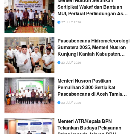
Menteri Nusron Serahkan
Sertipikat Wakaf dan Bantuan
MUI, Perkuat Perlindungan Aset
Masjid di Aceh Tamiang
27 JULY 2026
Pascabencana Hidrometeorologi
Sumatera 2025, Menteri Nusron
Kunjungi Kantah Kabupaten
Aceh Tamiang
23 JULY 2026
Menteri Nusron Pastikan
Pemulihan 2.000 Sertipikat
Pascabencana di Aceh Tamiang
Rampung Akhir Desember
23 JULY 2026
Menteri ATR/Kepala BPN
Tekankan Budaya Pelayanan