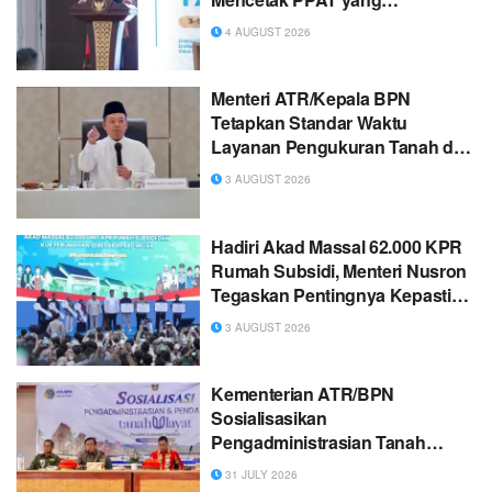
Profesional dan Berintegritas
4 AUGUST 2026
Menteri ATR/Kepala BPN
Tetapkan Standar Waktu
Layanan Pengukuran Tanah dan
Peralihan Hak
3 AUGUST 2026
Hadiri Akad Massal 62.000 KPR
Rumah Subsidi, Menteri Nusron
Tegaskan Pentingnya Kepastian
Hukum atas Tanah
3 AUGUST 2026
Kementerian ATR/BPN
Sosialisasikan
Pengadministrasian Tanah
Ulayat untuk Perkuat
31 JULY 2026
Perlindungan Hak Masyarakat