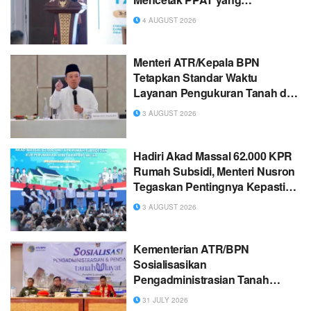
Profesional dan Berintegritas
4 AUGUST 2026
Menteri ATR/Kepala BPN
Tetapkan Standar Waktu
Layanan Pengukuran Tanah dan
Peralihan Hak
3 AUGUST 2026
Hadiri Akad Massal 62.000 KPR
Rumah Subsidi, Menteri Nusron
Tegaskan Pentingnya Kepastian
Hukum atas Tanah
3 AUGUST 2026
Kementerian ATR/BPN
Sosialisasikan
Pengadministrasian Tanah
Ulayat untuk Perkuat
31 JULY 2026
Perlindungan Hak Masyarakat