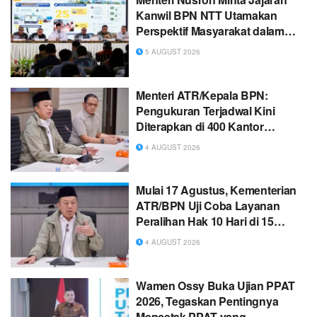
Kanwil BPN NTT Utamakan
Perspektif Masyarakat dalam
Pelayanan Pertanahan
5 AUGUST 2026
Menteri ATR/Kepala BPN:
Pengukuran Terjadwal Kini
Diterapkan di 400 Kantor
Pertanahan
4 AUGUST 2026
Mulai 17 Agustus, Kementerian
ATR/BPN Uji Coba Layanan
Peralihan Hak 10 Hari di 15
Kantor Pertanahan
4 AUGUST 2026
Wamen Ossy Buka Ujian PPAT
2026, Tegaskan Pentingnya
Mencetak PPAT yang