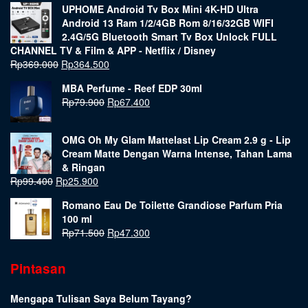
UPHOME Android Tv Box Mini 4K-HD Ultra
Android 13 Ram 1/2/4GB Rom 8/16/32GB WIFI
2.4G/5G Bluetooth Smart Tv Box Unlock FULL
CHANNEL TV & Film & APP - Netflix / Disney
Rp
369.000
Rp
364.500
MBA Perfume - Reef EDP 30ml
Rp
79.900
Rp
67.400
OMG Oh My Glam Mattelast Lip Cream 2.9 g - Lip
Cream Matte Dengan Warna Intense, Tahan Lama
& Ringan
Rp
99.400
Rp
25.900
Romano Eau De Toilette Grandiose Parfum Pria
100 ml
Rp
71.500
Rp
47.300
Pintasan
Mengapa Tulisan Saya Belum Tayang?