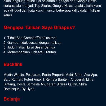
akan langsung muncul di halaman 1 google dan Google News
serta selalu menjadi Top Stories Google News, apabila kata kunci
ada di judul dan kata kunci muncul beberapa kali didalam tulisan
kamu.
Mengapa Tulisan Saya Dihapus?
1. Tidak Ada Gambar/Foto/Ilustrasi
2. Gambar tidak sesuai dengan tulisan
3. Judul Pakai Huruf Besar Semua
4. Menambahkan Link atau Tautan
Backlink
Media Wanita
,
Pelataran
,
Berita Properti
,
Mobil Babe
,
Ada Apa
,
Satu Rumah
,
Puteri Anak & Remaja Banten
,
Anugerah Lima
Bintang
,
Desta Semesta Anugerah
,
Anissa Quinn
,
Shira
Dominique
,
Ry Hyori
,
Belanja