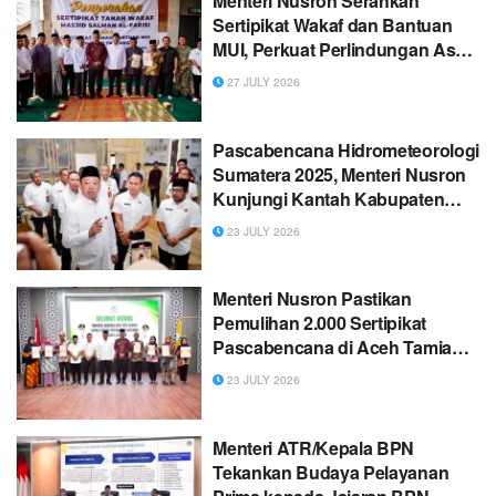
Menteri Nusron Serahkan
Sertipikat Wakaf dan Bantuan
MUI, Perkuat Perlindungan Aset
Masjid di Aceh Tamiang
27 JULY 2026
Pascabencana Hidrometeorologi
Sumatera 2025, Menteri Nusron
Kunjungi Kantah Kabupaten
Aceh Tamiang
23 JULY 2026
Menteri Nusron Pastikan
Pemulihan 2.000 Sertipikat
Pascabencana di Aceh Tamiang
Rampung Akhir Desember
23 JULY 2026
Menteri ATR/Kepala BPN
Tekankan Budaya Pelayanan