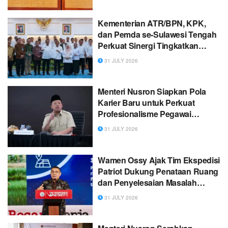
Adat di Tana Toraja
Kementerian ATR/BPN, KPK,
dan Pemda se-Sulawesi Tengah
Perkuat Sinergi Tingkatkan
Pelayanan Publik dan
31 JULY 2026
Penyelamatan Aset Daerah
Menteri Nusron Siapkan Pola
Karier Baru untuk Perkuat
Profesionalisme Pegawai
ATR/BPN
31 JULY 2026
Wamen Ossy Ajak Tim Ekspedisi
Patriot Dukung Penataan Ruang
dan Penyelesaian Masalah
Pertanahan di Kawasan
31 JULY 2026
Transmigrasi