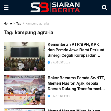
Home
Tag
kampung agraria
Tag:
kampung agraria
Kementerian ATR/BPN, KPK,
dan Pemda Jawa Barat Perkuat
Sinergi Cegah Korupsi dan
Dorong Ekonomi Daerah
5 AUGUST 2026
Rakor Bersama Pemda Se-NTT,
Menteri Nusron Ajak Kepala
Daerah Dukung Transformasi
Layanan Pertanahan
5 AUGUST 2026
Menteri Nusron Minta Jajaran