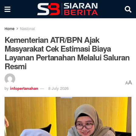
Home
Nasional
Kementerian ATR/BPN Ajak
Masyarakat Cek Estimasi Biaya
Layanan Pertanahan Melalui Saluran
Resmi
A
A
by
infopertanahan
8 July 2026