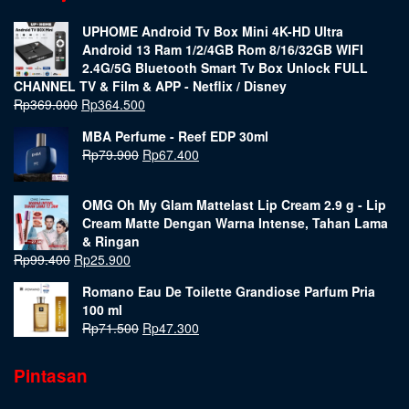
UPHOME Android Tv Box Mini 4K-HD Ultra
Android 13 Ram 1/2/4GB Rom 8/16/32GB WIFI
2.4G/5G Bluetooth Smart Tv Box Unlock FULL
CHANNEL TV & Film & APP - Netflix / Disney
Rp
369.000
Rp
364.500
MBA Perfume - Reef EDP 30ml
Rp
79.900
Rp
67.400
OMG Oh My Glam Mattelast Lip Cream 2.9 g - Lip
Cream Matte Dengan Warna Intense, Tahan Lama
& Ringan
Rp
99.400
Rp
25.900
Romano Eau De Toilette Grandiose Parfum Pria
100 ml
Rp
71.500
Rp
47.300
Pintasan