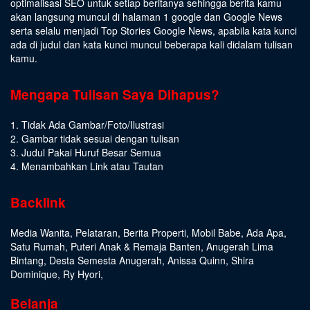
optimalisasi SEO untuk setiap beritanya sehingga berita kamu
akan langsung muncul di halaman 1 google dan Google News
serta selalu menjadi Top Stories Google News, apabila kata kunci
ada di judul dan kata kunci muncul beberapa kali didalam tulisan
kamu.
Mengapa Tulisan Saya Dihapus?
1. Tidak Ada Gambar/Foto/Ilustrasi
2. Gambar tidak sesuai dengan tulisan
3. Judul Pakai Huruf Besar Semua
4. Menambahkan Link atau Tautan
Backlink
Media Wanita
,
Pelataran
,
Berita Properti
,
Mobil Babe
,
Ada Apa
,
Satu Rumah
,
Puteri Anak & Remaja Banten
,
Anugerah Lima
Bintang
,
Desta Semesta Anugerah
,
Anissa Quinn
,
Shira
Dominique
,
Ry Hyori
,
Belanja