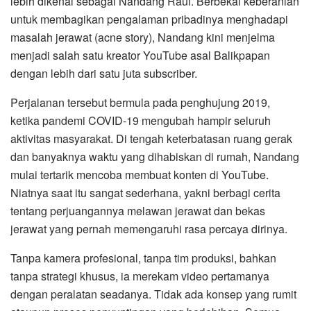
lebih dikenal sebagai Nandang Rauf. Berbekal keberanian
untuk membagikan pengalaman pribadinya menghadapi
masalah jerawat (acne story), Nandang kini menjelma
menjadi salah satu kreator YouTube asal Balikpapan
dengan lebih dari satu juta subscriber.
Perjalanan tersebut bermula pada penghujung 2019,
ketika pandemi COVID-19 mengubah hampir seluruh
aktivitas masyarakat. Di tengah keterbatasan ruang gerak
dan banyaknya waktu yang dihabiskan di rumah, Nandang
mulai tertarik mencoba membuat konten di YouTube.
Niatnya saat itu sangat sederhana, yakni berbagi cerita
tentang perjuangannya melawan jerawat dan bekas
jerawat yang pernah memengaruhi rasa percaya dirinya.
Tanpa kamera profesional, tanpa tim produksi, bahkan
tanpa strategi khusus, ia merekam video pertamanya
dengan peralatan seadanya. Tidak ada konsep yang rumit