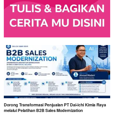
Dorong Transformasi Penjualan PT Dai-ichi Kimia Raya
melalui Pelatihan B2B Sales Modernization