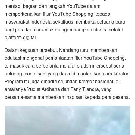
menjadi bagian dari langkah YouTube dalam
memperkenalkan fitur YouTube Shopping kepada
masyarakat Indonesia sekaligus membuka peluang baru
bagi para kreator untuk mengembangkan bisnis melalui
platform digital.
Dalam kegiatan tersebut, Nandang turut memberikan
edukasi mengenai pemanfaatan fitur YouTube Shopping,
termasuk cara berbelanja melalui platform tersebut serta
peluang monetisasi yang dapat dimanfaatkan para kreator.
Program itu juga dihadiri sejumlah kreator nasional, di
antaranya Yudist Ardhana dan Fany Tjandra, yang
bersama-sama memberikan inspirasi kepada para peserta.