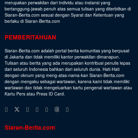
merupakan perwakilan dari individu atau instansi yang
bertanggung-jawab penuh atas semua tulisan yang diterbitkan di
Siaran-Berita.com sesuai dengan
Syarat dan Ketentuan
yang
berlaku di Siaran-Berita.com
PEMBERITAHUAN
Siaran-Berita.com adalah portal berita komunitas yang berpusat
di Jakarta dan tidak memiliki kantor perwakilan dimanapun.
Tulisan atau berita yang ada merupakan kontribusi penulis lepas
dari seluruh Indonesia bahkan dari seluruh dunia. Hati-Hati
dengan oknum yang meng-atas-nama-kan Siaran-Berita.com
dengan mengaku sebagai wartawan, karena kami tidak memiliki
wartawan dan tidak mengeluarkan kartu pengenal wartawan atau
Kartu Pers atau Press ID Card.
Siaran-Berita.com