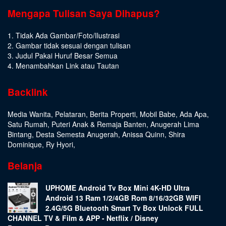
Mengapa Tulisan Saya Dihapus?
1. Tidak Ada Gambar/Foto/Ilustrasi
2. Gambar tidak sesuai dengan tulisan
3. Judul Pakai Huruf Besar Semua
4. Menambahkan Link atau Tautan
Backlink
Media Wanita
,
Pelataran
,
Berita Properti
,
Mobil Babe
,
Ada Apa
,
Satu Rumah
,
Puteri Anak & Remaja Banten
,
Anugerah Lima
Bintang
,
Desta Semesta Anugerah
,
Anissa Quinn
,
Shira
Dominique
,
Ry Hyori
,
Belanja
UPHOME Android Tv Box Mini 4K-HD Ultra
Android 13 Ram 1/2/4GB Rom 8/16/32GB WIFI
2.4G/5G Bluetooth Smart Tv Box Unlock FULL
CHANNEL TV & Film & APP - Netflix / Disney