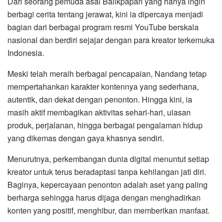
Dari seorang pemuda asal Balikpapan yang hanya ingin
berbagi cerita tentang jerawat, kini ia dipercaya menjadi
bagian dari berbagai program resmi YouTube berskala
nasional dan berdiri sejajar dengan para kreator terkemuka
Indonesia.
Meski telah meraih berbagai pencapaian, Nandang tetap
mempertahankan karakter kontennya yang sederhana,
autentik, dan dekat dengan penonton. Hingga kini, ia
masih aktif membagikan aktivitas sehari-hari, ulasan
produk, perjalanan, hingga berbagai pengalaman hidup
yang dikemas dengan gaya khasnya sendiri.
Menurutnya, perkembangan dunia digital menuntut setiap
kreator untuk terus beradaptasi tanpa kehilangan jati diri.
Baginya, kepercayaan penonton adalah aset yang paling
berharga sehingga harus dijaga dengan menghadirkan
konten yang positif, menghibur, dan memberikan manfaat.