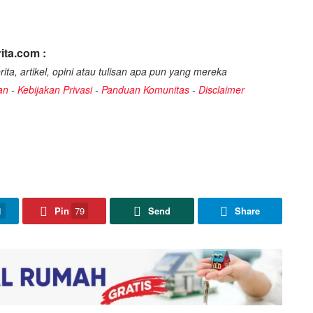
ita.com :
ita, artikel, opini atau tulisan apa pun yang mereka
an
-
Kebijakan Privasi
-
Panduan Komunitas
-
Disclaimer
1
Pin
79
Send
Share