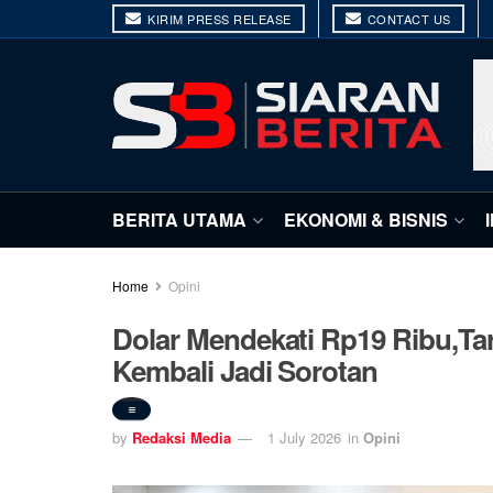
KIRIM PRESS RELEASE
CONTACT US
BERITA UTAMA
EKONOMI & BISNIS
Home
Opini
Dolar Mendekati Rp19 Ribu,Ta
Kembali Jadi Sorotan
by
Redaksi Media
1 July 2026
in
Opini