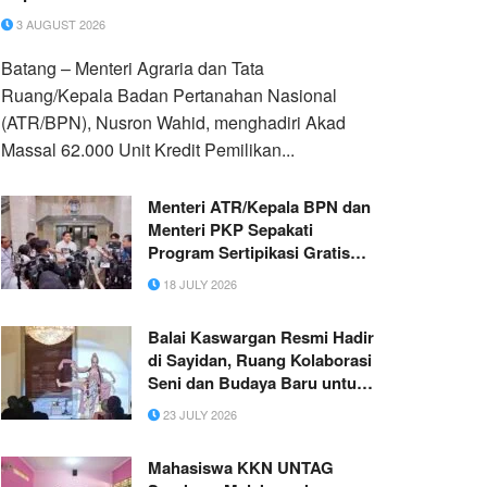
3 AUGUST 2026
Batang – Menteri Agraria dan Tata
Ruang/Kepala Badan Pertanahan Nasional
(ATR/BPN), Nusron Wahid, menghadiri Akad
Massal 62.000 Unit Kredit Pemilikan...
Menteri ATR/Kepala BPN dan
Menteri PKP Sepakati
Program Sertipikasi Gratis
bagi Masyarakat
18 JULY 2026
Berpenghasilan Rendah
Balai Kaswargan Resmi Hadir
di Sayidan, Ruang Kolaborasi
Seni dan Budaya Baru untuk
Warga Yogyakarta
23 JULY 2026
Mahasiswa KKN UNTAG