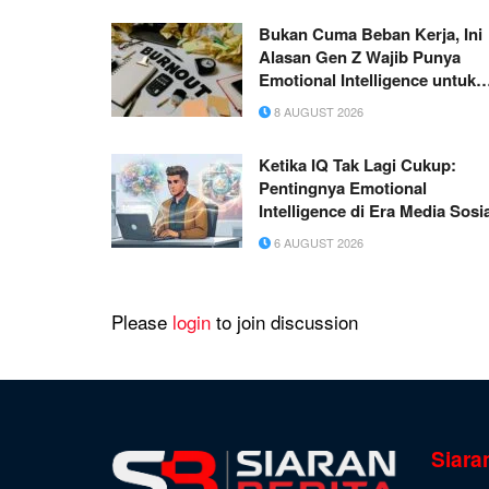
Bukan Cuma Beban Kerja, Ini
Alasan Gen Z Wajib Punya
Emotional Intelligence untuk
Mencegah Burnout
8 AUGUST 2026
Ketika IQ Tak Lagi Cukup:
Pentingnya Emotional
Intelligence di Era Media Sosi
6 AUGUST 2026
Please
login
to join discussion
Siara