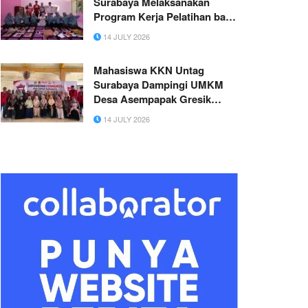
Surabaya Melaksanakan
Program Kerja Pelatihan bagi
Para Guru TK untuk
14 JULY 2026
Meningkatkan Kinerja
Mengajar
Mahasiswa KKN Untag
Surabaya Dampingi UMKM
Desa Asempapak Gresik
Terapkan Sistem Pembayaran
14 JULY 2026
QRIS