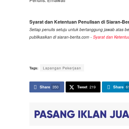
Penulis: Ernawati
Syarat dan Ketentuan Penulisan di Siaran-Ber
Setiap penulis setuju untuk bertanggung jawab atas ber
publikasikan di siaran-berita.com -
Syarat dan Ketentu
Tags:
Lapangan Pekerjaan
Share
350
Tweet
219
Share
6