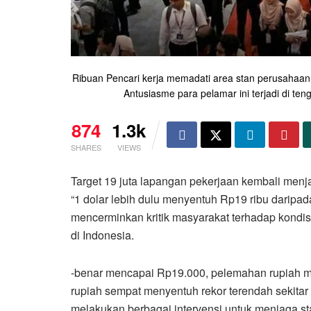
Ribuan Pencari kerja memadati area stan perusahaan d
Antusiasme para pelamar ini terjadi di te
874
1.3k
SHARES
VIEWS
Target 19 juta lapangan pekerjaan kembali menj
“1 dolar lebih dulu menyentuh Rp19 ribu daripad
mencerminkan kritik masyarakat terhadap kondis
di Indonesia.
-benar mencapai Rp19.000, pelemahan rupiah men
rupiah sempat menyentuh rekor terendah sekita
melakukan berbagai intervensi untuk menjaga sta