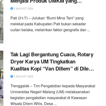
Menjadi Produk UMKM yang
Bernilai Jual
5 AUGUST 2026
Pati (31/7) – Julukan “Bumi Mina Tani” yang
melekat pada Kabupaten Pati bukan sekadar
cuitan belaka, melainkan faktor geografis dan ...
Tak Lagi Bergantung Cuaca, Rotary
Dryer Karya UM Tingkatkan
Kualitas Kopi “Van Dillem” di Dilem
Wilis
5 AUGUST 2026
Trenggalek – Tim Pengabdian kepada Masyarakat
Universitas Negeri Malang (UM) melaksanakan
kegiatan pengabdian masyarakat di Kawasan
Wisata Dilem Wilis, Desa ...