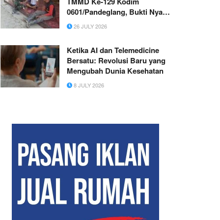
TMMD Ke-129 Kodim
0601/Pandeglang, Bukti Nyata
TNI Selalu Dekat dengan
26 JULY 2026
Rakyat
Ketika AI dan Telemedicine
Bersatu: Revolusi Baru yang
Mengubah Dunia Kesehatan
8 JULY 2026