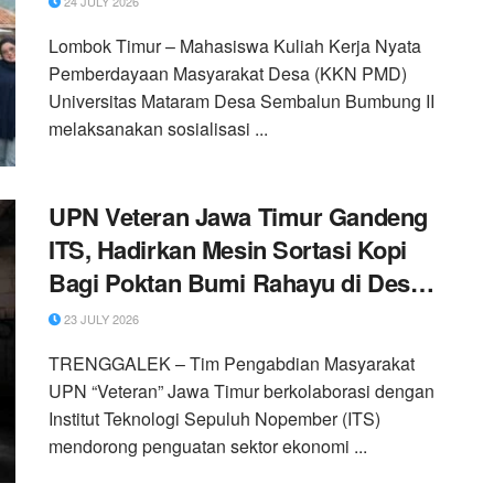
24 JULY 2026
Lombok Timur – Mahasiswa Kuliah Kerja Nyata
Pemberdayaan Masyarakat Desa (KKN PMD)
Universitas Mataram Desa Sembalun Bumbung II
melaksanakan sosialisasi ...
UPN Veteran Jawa Timur Gandeng
ITS, Hadirkan Mesin Sortasi Kopi
Bagi Poktan Bumi Rahayu di Desa
Dompyong, Trenggalek
23 JULY 2026
TRENGGALEK – Tim Pengabdian Masyarakat
UPN “Veteran” Jawa Timur berkolaborasi dengan
Institut Teknologi Sepuluh Nopember (ITS)
mendorong penguatan sektor ekonomi ...