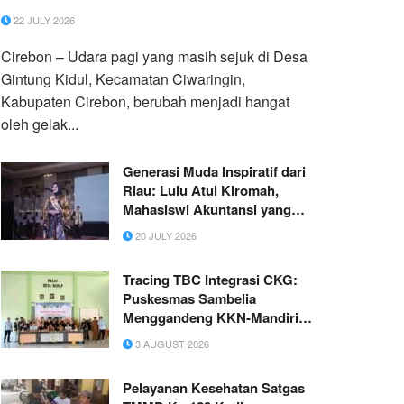
22 JULY 2026
Cirebon – Udara pagi yang masih sejuk di Desa
Gintung Kidul, Kecamatan Ciwaringin,
Kabupaten Cirebon, berubah menjadi hangat
oleh gelak...
Generasi Muda Inspiratif dari
Riau: Lulu Atul Kiromah,
Mahasiswi Akuntansi yang
Menorehkan Prestasi di
20 JULY 2026
Berbagai Bidang
Tracing TBC Integrasi CKG:
Puskesmas Sambelia
Menggandeng KKN-Mandiri
UMY
3 AUGUST 2026
Pelayanan Kesehatan Satgas