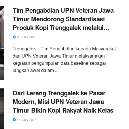
Tim Pengabdian UPN Veteran Jawa
Timur Mendorong Standardisasi
Produk Kopi Trenggalek melalui
Pendataan Baseline Petani
18 JULY 2026
Trenggalek – Tim Pengabdian kepada Masyarakat
dari UPN Veteran Jawa Timur melaksanakan
kegiatan pengumpulan data baseline sebagai
langkah awal dalam ...
Dari Lereng Trenggalek ke Pasar
Modern, Misi UPN Veteran Jawa
Timur Bikin Kopi Rakyat Naik Kelas
17 JULY 2026