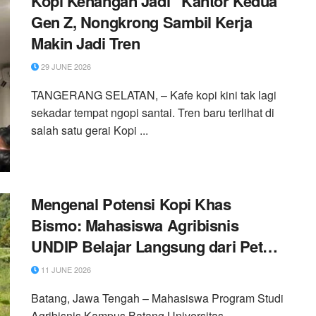
Kopi Kenangan Jadi “Kantor Kedua”
Gen Z, Nongkrong Sambil Kerja
Makin Jadi Tren
29 JUNE 2026
TANGERANG SELATAN, – Kafe kopi kini tak lagi
sekadar tempat ngopi santai. Tren baru terlihat di
salah satu gerai Kopi ...
Mengenal Potensi Kopi Khas
Bismo: Mahasiswa Agribisnis
UNDIP Belajar Langsung dari Petani
Organik dan KUPS Nandita Sosial
11 JUNE 2026
Sejahtera
Batang, Jawa Tengah – Mahasiswa Program Studi
Agribisnis Kampus Batang Universitas