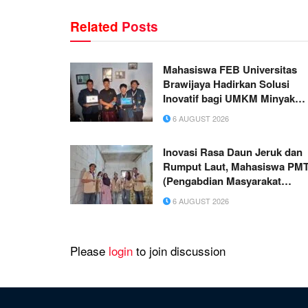
Related
Posts
Mahasiswa FEB Universitas
Brawijaya Hadirkan Solusi
Inovatif bagi UMKM Minyak
Kenanga di Desa Kebonduren
6 AUGUST 2026
Inovasi Rasa Daun Jeruk dan
Rumput Laut, Mahasiswa PM
(Pengabdian Masyarakat
Tematik) Kelompok 40 UNITRI
6 AUGUST 2026
Malang Dorong Daya Saing
UMKM “Kerupuk Singkong
Nusantara Putra” di Kota Bat
Please
login
to join discussion