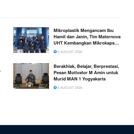
Mikroplastik Mengancam Ibu
Hamil dan Janin, Tim Maternova
UHT Kembangkan Mikrokapsul
Ekstrak Daun Bidara Laut
6 AUGUST 2026
sebagai Kandidat Antiinflamasi
Plasenta
Berakhlak, Belajar, Berprestasi,
T
Pesan Motivator M Amin untuk
Murid MAN 1 Yogyakarta
6 AUGUST 2026
u