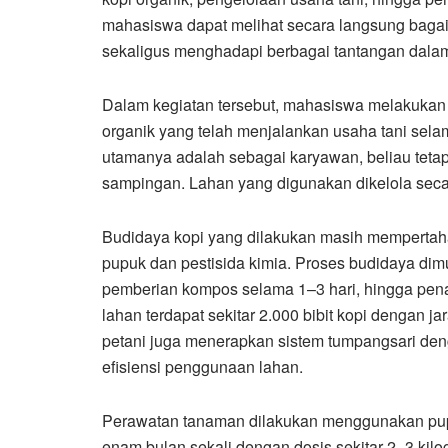
mahasiswa dapat melihat secara langsung baga
sekaligus menghadapi berbagai tantangan dalam
Dalam kegiatan tersebut, mahasiswa melakukan
organik yang telah menjalankan usaha tani sela
utamanya adalah sebagai karyawan, beliau tetap
sampingan. Lahan yang digunakan dikelola secar
Budidaya kopi yang dilakukan masih mempertah
pupuk dan pestisida kimia. Proses budidaya di
pemberian kompos selama 1–3 hari, hingga penan
lahan terdapat sekitar 2.000 bibit kopi dengan j
petani juga menerapkan sistem tumpangsari de
efisiensi penggunaan lahan.
Perawatan tanaman dilakukan menggunakan pupuk
enam bulan sekali dengan dosis sekitar 2–3 ki