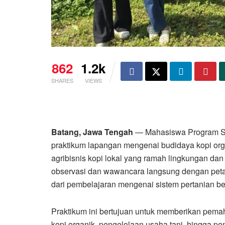
862
1.2k
SHARES
VIEWS
Batang, Jawa Tengah
— Mahasiswa Program Stu
praktikum lapangan mengenai budidaya kopi or
agribisnis kopi lokal yang ramah lingkungan dan 
observasi dan wawancara langsung dengan petan
dari pembelajaran mengenai sistem pertanian be
Praktikum ini bertujuan untuk memberikan pe
kopi organik, pengelolaan usaha tani, hingga pe