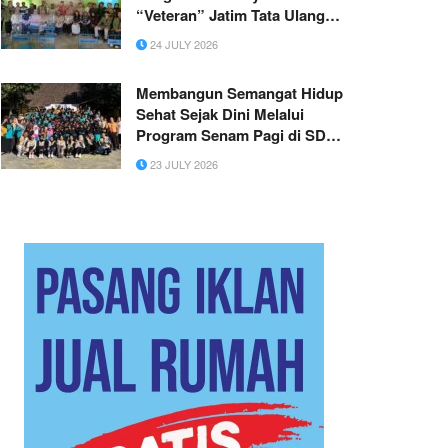
“Veteran” Jatim Tata Ulang
Manajemen Bumdesma
24 JULY 2026
Trenggalek
Membangun Semangat Hidup
Sehat Sejak Dini Melalui
Program Senam Pagi di SDN
1 Sumberdodol dan SDN 2
23 JULY 2026
Sumberdodol