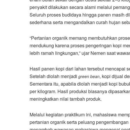
penyakit dilakukan secara alami melalui pemang
Seluruh proses budidaya hingga panen masih d
sederhana serta mengandalkan curah hujan seba
“Pertanian organik memang membutuhkan proses 
mendukung karena proses pengeringan kopi menjad
lebih ramah lingkungan,” ujar Nemen saat wawa
Hasil panen kopi dari lahan tersebut mencapai s
Setelah diolah menjadi
, kopi dijual 
green bean
Sementara itu, apabila diolah menjadi kopi bu
per kilogram. Hasil produksi biasanya dipasark
meningkatkan nilai tambah produk.
Melalui kegiatan praktikum ini, mahasiswa me
pertanian organik serta peluang pengembangan ag
menambah wawasan mahasiswa mengenai penting