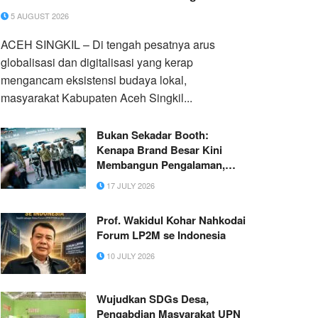
5 AUGUST 2026
ACEH SINGKIL – Di tengah pesatnya arus
globalisasi dan digitalisasi yang kerap
mengancam eksistensi budaya lokal,
masyarakat Kabupaten Aceh Singkil...
Bukan Sekadar Booth:
Kenapa Brand Besar Kini
Membangun Pengalaman,
Bukan Hanya Stand Pameran
17 JULY 2026
Prof. Wakidul Kohar Nahkodai
Forum LP2M se Indonesia
10 JULY 2026
Wujudkan SDGs Desa,
Pengabdian Masyarakat UPN