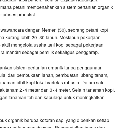
imana petani mempertahankan sistem pertanian organik
 proses produksi.
 wawancara dengan Nemen (50), seorang petani kopi
ma kurang lebih 20–30 tahun. Meskipun pekerjaan
 aktif mengelola usaha tani kopi sebagai pekerjaan
a mandiri sebagai pemilik sekaligus penggarap.
ankan sistem pertanian organik tanpa penggunaan
mulai dari pembukaan lahan, pembuatan lubang tanam,
aman bibit kopi lokal varietas robusta. Dalam satu
arak tanam 2×4 meter dan 3×4 meter. Selain tanaman kopi,
ngan tanaman teh dan kapulaga untuk meningkatkan
 organik berupa kotoran sapi yang diberikan setiap
logram per tanaman dewasa. Pengendalian hama dan