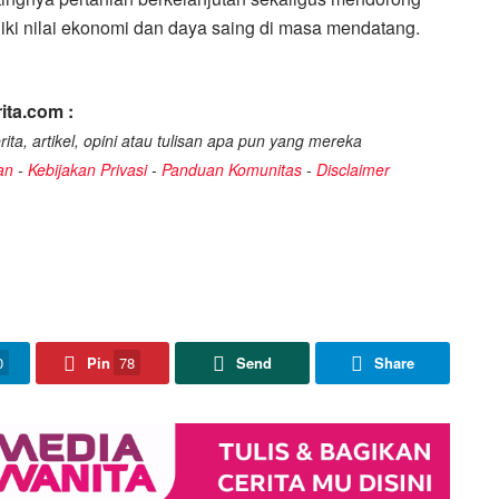
ki nilai ekonomi dan daya saing di masa mendatang.
ita.com :
ita, artikel, opini atau tulisan apa pun yang mereka
an
-
Kebijakan Privasi
-
Panduan Komunitas
-
Disclaimer
0
Pin
78
Send
Share