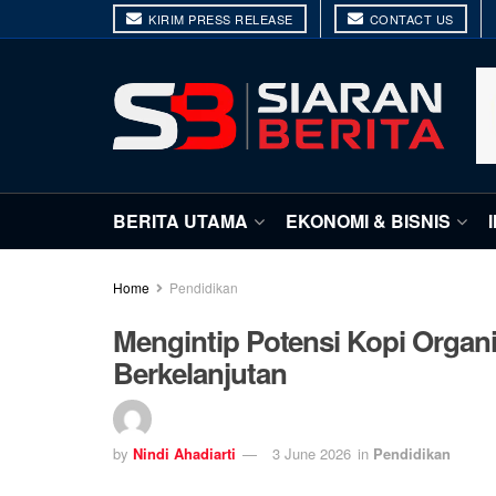
KIRIM PRESS RELEASE
CONTACT US
BERITA UTAMA
EKONOMI & BISNIS
Home
Pendidikan
Mengintip Potensi Kopi Organi
Berkelanjutan
by
Nindi Ahadiarti
3 June 2026
in
Pendidikan