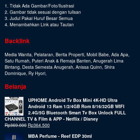
1. Tidak Ada Gambar/Foto/Ilustrasi
2. Gambar tidak sesuai dengan tulisan
3. Judul Pakai Huruf Besar Semua
4. Menambahkan Link atau Tautan
Backlink
Media Wanita
,
Pelataran
,
Berita Properti
,
Mobil Babe
,
Ada Apa
,
Satu Rumah
,
Puteri Anak & Remaja Banten
,
Anugerah Lima
Bintang
,
Desta Semesta Anugerah
,
Anissa Quinn
,
Shira
Dominique
,
Ry Hyori
,
Belanja
UPHOME Android Tv Box Mini 4K-HD Ultra
Android 13 Ram 1/2/4GB Rom 8/16/32GB WIFI
2.4G/5G Bluetooth Smart Tv Box Unlock FULL
CHANNEL TV & Film & APP - Netflix / Disney
Rp
369.000
Rp
364.500
MBA Perfume - Reef EDP 30ml