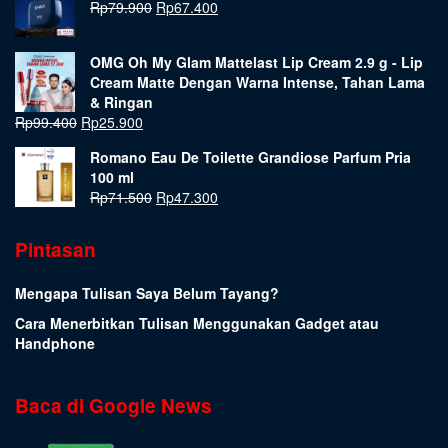
Rp
79.900
Rp
67.400
OMG Oh My Glam Mattelast Lip Cream 2.9 g - Lip
Cream Matte Dengan Warna Intense, Tahan Lama
& Ringan
Rp
99.400
Rp
25.900
Romano Eau De Toilette Grandiose Parfum Pria
100 ml
Rp
71.500
Rp
47.300
Pintasan
Mengapa Tulisan Saya Belum Tayang?
Cara Menerbitkan Tulisan Menggunakan Gadget atau
Handphone
Baca di Google News