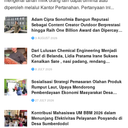
mengenai tanah milik orang lain dapat diminta atau
diperoleh melalui Kantor Pertanahan. Pertanyaan ini...
Adam Cipta Sonofmia Bangun Reputasi
Sebagai Content Creator Outdoor Berprestasi
hingga Raih One Billion Award dan Dipercaya
Sejumlah Brand Nasional
3 AUGUST 2026
Dari Lulusan Chemical Engineering Menjadi
Chef di Belanda, Lidia Pratama Irane Sukses
Kenalkan Sate , nasi padang, rendang
Indonesia ke Eropa
8 JULY 2026
Sosialisasi Strategi Pemasaran Olahan Produk
Rumput Laut, Upaya Mendorong
Pemberdayaan Ekonomi Masyarakat Desa
Bonto Jai
27 JULY 2026
Kontribusi Mahasiswa UM BBM 2026 dalam
Menunjang Efektivitas Pelayanan Posyandu di
Desa Sumberdodol