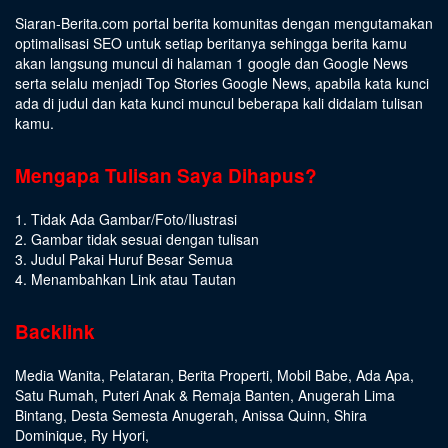
Siaran-Berita.com portal berita komunitas dengan mengutamakan
optimalisasi SEO untuk setiap beritanya sehingga berita kamu
akan langsung muncul di halaman 1 google dan Google News
serta selalu menjadi Top Stories Google News, apabila kata kunci
ada di judul dan kata kunci muncul beberapa kali didalam tulisan
kamu.
Mengapa Tulisan Saya Dihapus?
1. Tidak Ada Gambar/Foto/Ilustrasi
2. Gambar tidak sesuai dengan tulisan
3. Judul Pakai Huruf Besar Semua
4. Menambahkan Link atau Tautan
Backlink
Media Wanita
,
Pelataran
,
Berita Properti
,
Mobil Babe
,
Ada Apa
,
Satu Rumah
,
Puteri Anak & Remaja Banten
,
Anugerah Lima
Bintang
,
Desta Semesta Anugerah
,
Anissa Quinn
,
Shira
Dominique
,
Ry Hyori
,