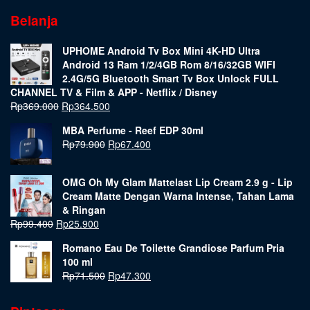
Belanja
UPHOME Android Tv Box Mini 4K-HD Ultra
Android 13 Ram 1/2/4GB Rom 8/16/32GB WIFI
2.4G/5G Bluetooth Smart Tv Box Unlock FULL
CHANNEL TV & Film & APP - Netflix / Disney
Rp
369.000
Rp
364.500
MBA Perfume - Reef EDP 30ml
Rp
79.900
Rp
67.400
OMG Oh My Glam Mattelast Lip Cream 2.9 g - Lip
Cream Matte Dengan Warna Intense, Tahan Lama
& Ringan
Rp
99.400
Rp
25.900
Romano Eau De Toilette Grandiose Parfum Pria
100 ml
Rp
71.500
Rp
47.300