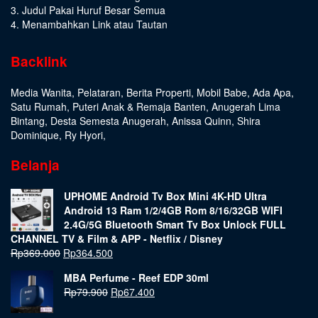
3. Judul Pakai Huruf Besar Semua
4. Menambahkan Link atau Tautan
Backlink
Media Wanita
,
Pelataran
,
Berita Properti
,
Mobil Babe
,
Ada Apa
,
Satu Rumah
,
Puteri Anak & Remaja Banten
,
Anugerah Lima
Bintang
,
Desta Semesta Anugerah
,
Anissa Quinn
,
Shira
Dominique
,
Ry Hyori
,
Belanja
UPHOME Android Tv Box Mini 4K-HD Ultra
Android 13 Ram 1/2/4GB Rom 8/16/32GB WIFI
2.4G/5G Bluetooth Smart Tv Box Unlock FULL
CHANNEL TV & Film & APP - Netflix / Disney
Rp
369.000
Rp
364.500
MBA Perfume - Reef EDP 30ml
Rp
79.900
Rp
67.400