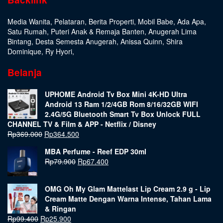
Media Wanita
,
Pelataran
,
Berita Properti
,
Mobil Babe
,
Ada Apa
,
Satu Rumah
,
Puteri Anak & Remaja Banten
,
Anugerah Lima
Bintang
,
Desta Semesta Anugerah
,
Anissa Quinn
,
Shira
Dominique
,
Ry Hyori
,
Belanja
UPHOME Android Tv Box Mini 4K-HD Ultra
Android 13 Ram 1/2/4GB Rom 8/16/32GB WIFI
2.4G/5G Bluetooth Smart Tv Box Unlock FULL
CHANNEL TV & Film & APP - Netflix / Disney
Rp
369.000
Rp
364.500
MBA Perfume - Reef EDP 30ml
Rp
79.900
Rp
67.400
OMG Oh My Glam Mattelast Lip Cream 2.9 g - Lip
Cream Matte Dengan Warna Intense, Tahan Lama
& Ringan
Rp
99.400
Rp
25.900