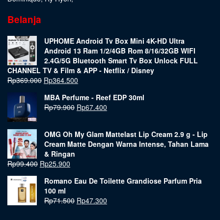
Belanja
UPHOME Android Tv Box Mini 4K-HD Ultra
Android 13 Ram 1/2/4GB Rom 8/16/32GB WIFI
2.4G/5G Bluetooth Smart Tv Box Unlock FULL
CHANNEL TV & Film & APP - Netflix / Disney
Rp
369.000
Rp
364.500
MBA Perfume - Reef EDP 30ml
Rp
79.900
Rp
67.400
OMG Oh My Glam Mattelast Lip Cream 2.9 g - Lip
Cream Matte Dengan Warna Intense, Tahan Lama
& Ringan
Rp
99.400
Rp
25.900
Romano Eau De Toilette Grandiose Parfum Pria
100 ml
Rp
71.500
Rp
47.300