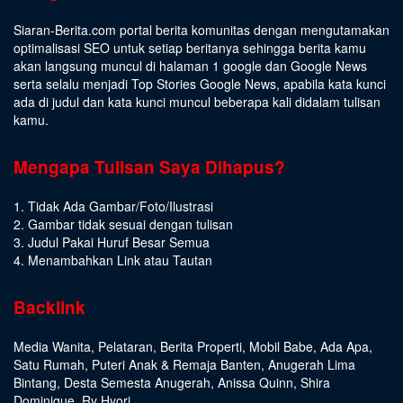
Siaran-Berita.com portal berita komunitas dengan mengutamakan
optimalisasi SEO untuk setiap beritanya sehingga berita kamu
akan langsung muncul di halaman 1 google dan Google News
serta selalu menjadi Top Stories Google News, apabila kata kunci
ada di judul dan kata kunci muncul beberapa kali didalam tulisan
kamu.
Mengapa Tulisan Saya Dihapus?
1. Tidak Ada Gambar/Foto/Ilustrasi
2. Gambar tidak sesuai dengan tulisan
3. Judul Pakai Huruf Besar Semua
4. Menambahkan Link atau Tautan
Backlink
Media Wanita
,
Pelataran
,
Berita Properti
,
Mobil Babe
,
Ada Apa
,
Satu Rumah
,
Puteri Anak & Remaja Banten
,
Anugerah Lima
Bintang
,
Desta Semesta Anugerah
,
Anissa Quinn
,
Shira
Dominique
,
Ry Hyori
,