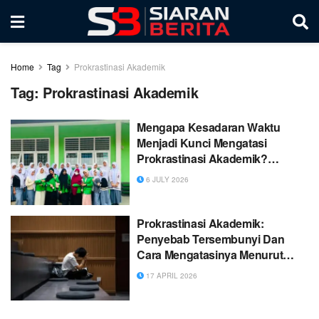
Home
Tag
Prokrastinasi Akademik
Tag:
Prokrastinasi Akademik
Mengapa Kesadaran Waktu
Menjadi Kunci Mengatasi
Prokrastinasi Akademik?
Refleksi Psikoedukasi di SMKN
6 JULY 2026
3 Langsa
Prokrastinasi Akademik:
Penyebab Tersembunyi Dan
Cara Mengatasinya Menurut
Mahasiswa
17 APRIL 2026