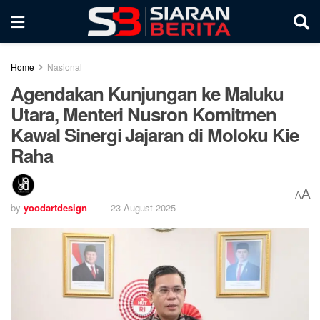
Home
Nasional
Agendakan Kunjungan ke Maluku
Utara, Menteri Nusron Komitmen
Kawal Sinergi Jajaran di Moloku Kie
Raha
A
A
by
yoodartdesign
23 August 2025