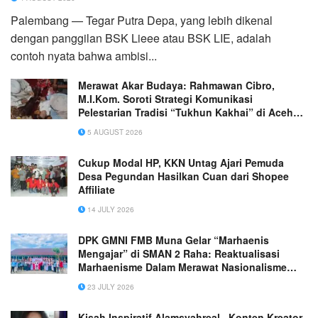
Palembang — Tegar Putra Depa, yang lebih dikenal
dengan panggilan BSK Lieee atau BSK LIE, adalah
contoh nyata bahwa ambisi...
Merawat Akar Budaya: Rahmawan Cibro,
M.I.Kom. Soroti Strategi Komunikasi
Pelestarian Tradisi “Tukhun Kakhai” di Aceh
Singkil
5 AUGUST 2026
Cukup Modal HP, KKN Untag Ajari Pemuda
Desa Pegundan Hasilkan Cuan dari Shopee
Affiliate
14 JULY 2026
DPK GMNI FMB Muna Gelar “Marhaenis
Mengajar” di SMAN 2 Raha: Reaktualisasi
Marhaenisme Dalam Merawat Nasionalisme
Pada Generasi Z
23 JULY 2026
Kisah Inspiratif Alamsyahreal_ Konten Kreator