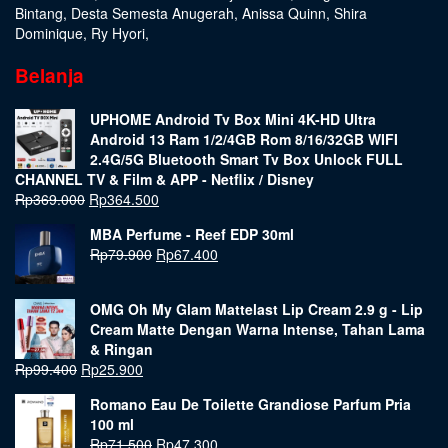
Bintang
,
Desta Semesta Anugerah
,
Anissa Quinn
,
Shira
Dominique
,
Ry Hyori
,
Belanja
UPHOME Android Tv Box Mini 4K-HD Ultra
Android 13 Ram 1/2/4GB Rom 8/16/32GB WIFI
2.4G/5G Bluetooth Smart Tv Box Unlock FULL
CHANNEL TV & Film & APP - Netflix / Disney
Rp
369.000
Rp
364.500
MBA Perfume - Reef EDP 30ml
Rp
79.900
Rp
67.400
OMG Oh My Glam Mattelast Lip Cream 2.9 g - Lip
Cream Matte Dengan Warna Intense, Tahan Lama
& Ringan
Rp
99.400
Rp
25.900
Romano Eau De Toilette Grandiose Parfum Pria
100 ml
Rp
71.500
Rp
47.300