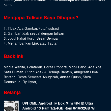
kamu.
Mengapa Tulisan Saya Dihapus?
1. Tidak Ada Gambar/Foto/Ilustrasi
2. Gambar tidak sesuai dengan tulisan
3. Judul Pakai Huruf Besar Semua
4. Menambahkan Link atau Tautan
Backlink
Media Wanita
,
Pelataran
,
Berita Properti
,
Mobil Babe
,
Ada Apa
,
Satu Rumah
,
Puteri Anak & Remaja Banten
,
Anugerah Lima
Bintang
,
Desta Semesta Anugerah
,
Anissa Quinn
,
Shira
Dominique
,
Ry Hyori
,
Belanja
UPHOME Android Tv Box Mini 4K-HD Ultra
Android 13 Ram 1/2/4GB Rom 8/16/32GB WIFI