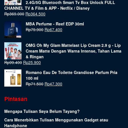
2.4G/5G Bluetooth Smart Tv Box Unlock FULL
CHANNEL TV & Film & APP - Netflix / Disney
Rp
369.000
Rp
364.500
MBA Perfume - Reef EDP 30ml
Rp
79.900
Rp
67.400
OMG Oh My Glam Mattelast Lip Cream 2.9 g - Lip
Cream Matte Dengan Warna Intense, Tahan Lama
& Ringan
Rp
99.400
Rp
25.900
Romano Eau De Toilette Grandiose Parfum Pria
100 ml
Rp
71.500
Rp
47.300
Pintasan
Mengapa Tulisan Saya Belum Tayang?
Cara Menerbitkan Tulisan Menggunakan Gadget atau
Handphone