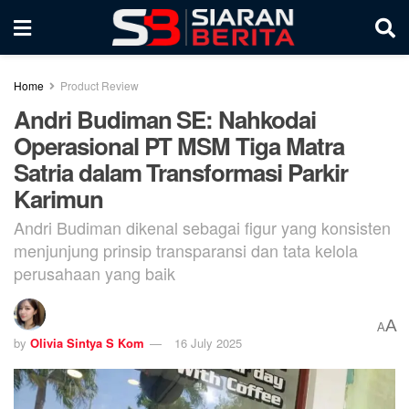
Home
Product Review
Andri Budiman SE: Nahkodai
Operasional PT MSM Tiga Matra
Satria dalam Transformasi Parkir
Karimun
Andri Budiman dikenal sebagai figur yang konsisten
menjunjung prinsip transparansi dan tata kelola
perusahaan yang baik
A
A
by
Olivia Sintya S Kom
16 July 2025