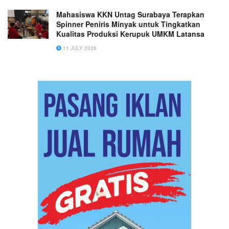
Mahasiswa KKN Untag Surabaya Terapkan
Spinner Peniris Minyak untuk Tingkatkan
Kualitas Produksi Kerupuk UMKM Latansa
11 JULY 2026