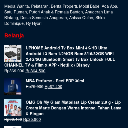
Media Wanita
,
Pelataran
,
Berita Properti
,
Mobil Babe
,
Ada Apa
,
Satu Rumah
,
Puteri Anak & Remaja Banten
,
Anugerah Lima
Bintang
,
Desta Semesta Anugerah
,
Anissa Quinn
,
Shira
Dominique
,
Ry Hyori
,
Belanja
UPHOME Android Tv Box Mini 4K-HD Ultra
Android 13 Ram 1/2/4GB Rom 8/16/32GB WIFI
2.4G/5G Bluetooth Smart Tv Box Unlock FULL
CHANNEL TV & Film & APP - Netflix / Disney
Rp
369.000
Rp
364.500
MBA Perfume - Reef EDP 30ml
Rp
79.900
Rp
67.400
OMG Oh My Glam Mattelast Lip Cream 2.9 g - Lip
Cream Matte Dengan Warna Intense, Tahan Lama
& Ringan
Rp
99.400
Rp
25.900