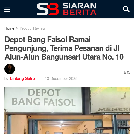
Home
Product Review
Depot Bang Faisol Ramai
Pengunjung, Terima Pesanan di Jl
Alun-Alun Bangunsari Utara No. 10
A
A
by
Lintang Setro
13 December 2025