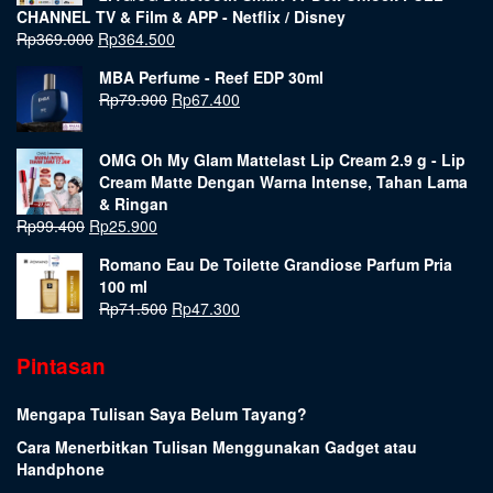
CHANNEL TV & Film & APP - Netflix / Disney
Rp
369.000
Rp
364.500
MBA Perfume - Reef EDP 30ml
Rp
79.900
Rp
67.400
OMG Oh My Glam Mattelast Lip Cream 2.9 g - Lip
Cream Matte Dengan Warna Intense, Tahan Lama
& Ringan
Rp
99.400
Rp
25.900
Romano Eau De Toilette Grandiose Parfum Pria
100 ml
Rp
71.500
Rp
47.300
Pintasan
Mengapa Tulisan Saya Belum Tayang?
Cara Menerbitkan Tulisan Menggunakan Gadget atau
Handphone