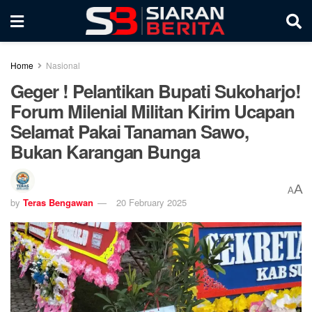
Home
Nasional
Geger ! Pelantikan Bupati Sukoharjo!
Forum Milenial Militan Kirim Ucapan
Selamat Pakai Tanaman Sawo,
Bukan Karangan Bunga
A
A
by
Teras Bengawan
20 February 2025