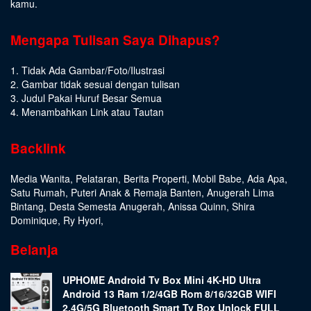
kamu.
Mengapa Tulisan Saya Dihapus?
1. Tidak Ada Gambar/Foto/Ilustrasi
2. Gambar tidak sesuai dengan tulisan
3. Judul Pakai Huruf Besar Semua
4. Menambahkan Link atau Tautan
Backlink
Media Wanita
,
Pelataran
,
Berita Properti
,
Mobil Babe
,
Ada Apa
,
Satu Rumah
,
Puteri Anak & Remaja Banten
,
Anugerah Lima
Bintang
,
Desta Semesta Anugerah
,
Anissa Quinn
,
Shira
Dominique
,
Ry Hyori
,
Belanja
UPHOME Android Tv Box Mini 4K-HD Ultra
Android 13 Ram 1/2/4GB Rom 8/16/32GB WIFI
2.4G/5G Bluetooth Smart Tv Box Unlock FULL