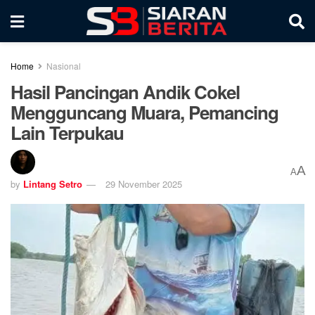
Home
Nasional
Hasil Pancingan Andik Cokel
Mengguncang Muara, Pemancing
Lain Terpukau
A
A
by
Lintang Setro
29 November 2025