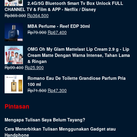
2.4G/5G Bluetooth Smart Tv Box Unlock FULL
CHANNEL TV & Film & APP - Netflix / Disney
Rp
369.000
Rp
364.500
MBA Perfume - Reef EDP 30ml
Rp
79.900
Rp
67.400
OMG Oh My Glam Mattelast Lip Cream 2.9 g - Lip
Cream Matte Dengan Warna Intense, Tahan Lama
& Ringan
Rp
99.400
Rp
25.900
Romano Eau De Toilette Grandiose Parfum Pria
100 ml
Rp
71.500
Rp
47.300
Pintasan
Mengapa Tulisan Saya Belum Tayang?
Cara Menerbitkan Tulisan Menggunakan Gadget atau
Handphone