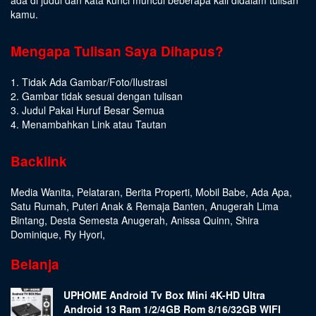
kamu.
Mengapa Tulisan Saya Dihapus?
1. Tidak Ada Gambar/Foto/Ilustrasi
2. Gambar tidak sesuai dengan tulisan
3. Judul Pakai Huruf Besar Semua
4. Menambahkan Link atau Tautan
Backlink
Media Wanita
,
Pelataran
,
Berita Properti
,
Mobil Babe
,
Ada Apa
,
Satu Rumah
,
Puteri Anak & Remaja Banten
,
Anugerah Lima
Bintang
,
Desta Semesta Anugerah
,
Anissa Quinn
,
Shira
Dominique
,
Ry Hyori
,
Belanja
UPHOME Android Tv Box Mini 4K-HD Ultra
Android 13 Ram 1/2/4GB Rom 8/16/32GB WIFI