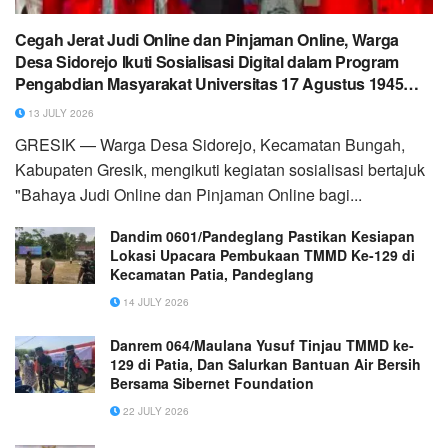
Cegah Jerat Judi Online dan Pinjaman Online, Warga
Desa Sidorejo Ikuti Sosialisasi Digital dalam Program
Pengabdian Masyarakat Universitas 17 Agustus 1945
Surabaya
13 JULY 2026
GRESIK — Warga Desa Sidorejo, Kecamatan Bungah,
Kabupaten Gresik, mengikuti kegiatan sosialisasi bertajuk
"Bahaya Judi Online dan Pinjaman Online bagi...
Dandim 0601/Pandeglang Pastikan Kesiapan
Lokasi Upacara Pembukaan TMMD Ke-129 di
Kecamatan Patia, Pandeglang
14 JULY 2026
Danrem 064/Maulana Yusuf Tinjau TMMD ke-
129 di Patia, Dan Salurkan Bantuan Air Bersih
Bersama Sibernet Foundation
22 JULY 2026