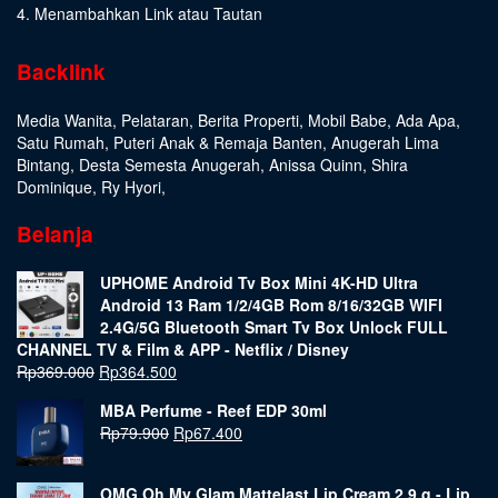
4. Menambahkan Link atau Tautan
Backlink
Media Wanita
,
Pelataran
,
Berita Properti
,
Mobil Babe
,
Ada Apa
,
Satu Rumah
,
Puteri Anak & Remaja Banten
,
Anugerah Lima
Bintang
,
Desta Semesta Anugerah
,
Anissa Quinn
,
Shira
Dominique
,
Ry Hyori
,
Belanja
UPHOME Android Tv Box Mini 4K-HD Ultra
Android 13 Ram 1/2/4GB Rom 8/16/32GB WIFI
2.4G/5G Bluetooth Smart Tv Box Unlock FULL
CHANNEL TV & Film & APP - Netflix / Disney
Rp
369.000
Rp
364.500
MBA Perfume - Reef EDP 30ml
Rp
79.900
Rp
67.400
OMG Oh My Glam Mattelast Lip Cream 2.9 g - Lip