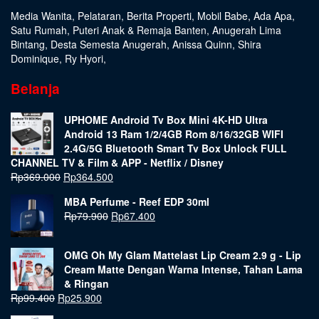
Media Wanita
,
Pelataran
,
Berita Properti
,
Mobil Babe
,
Ada Apa
,
Satu Rumah
,
Puteri Anak & Remaja Banten
,
Anugerah Lima
Bintang
,
Desta Semesta Anugerah
,
Anissa Quinn
,
Shira
Dominique
,
Ry Hyori
,
Belanja
UPHOME Android Tv Box Mini 4K-HD Ultra
Android 13 Ram 1/2/4GB Rom 8/16/32GB WIFI
2.4G/5G Bluetooth Smart Tv Box Unlock FULL
CHANNEL TV & Film & APP - Netflix / Disney
Rp
369.000
Rp
364.500
MBA Perfume - Reef EDP 30ml
Rp
79.900
Rp
67.400
OMG Oh My Glam Mattelast Lip Cream 2.9 g - Lip
Cream Matte Dengan Warna Intense, Tahan Lama
& Ringan
Rp
99.400
Rp
25.900