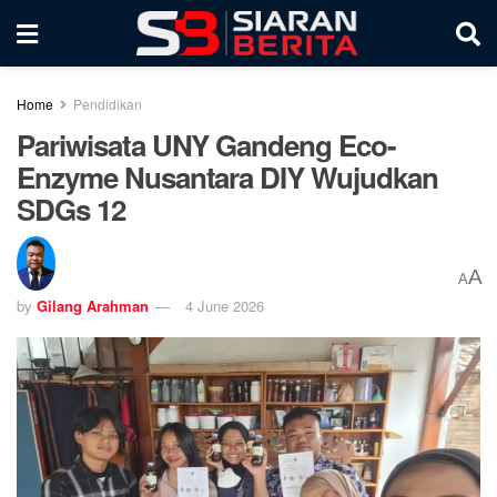
Home
Pendidikan
Pariwisata UNY Gandeng Eco-
Enzyme Nusantara DIY Wujudkan
SDGs 12
A
A
by
Gilang Arahman
4 June 2026